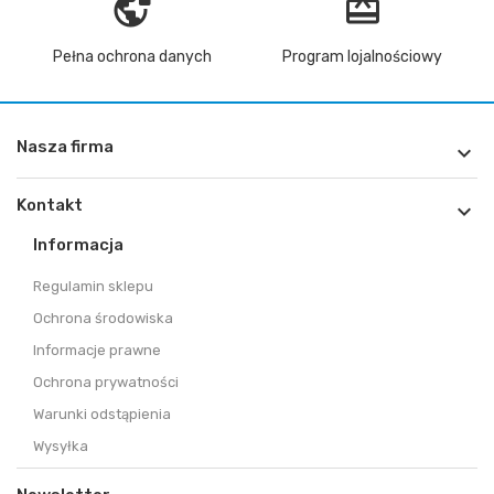
vpn_lock
redeem
Pełna ochrona danych
Program lojalnościowy
Nasza firma

Kontakt

Informacja
Regulamin sklepu
Ochrona środowiska
Informacje prawne
Ochrona prywatności
Warunki odstąpienia
Wysyłka