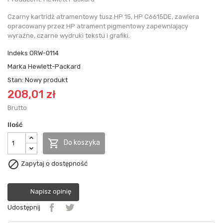
Czarny kartridż atramentowy tusz HP 15, HP C6615DE, zawiera
opracowany przez HP atrament pigmentowy zapewniający
wyraźne, czarne wydruki tekstu i grafiki.
Indeks
ORW-0114
Marka
Hewlett-Packard
Stan:
Nowy produkt
208,01 zł
Brutto
Ilość

Do koszyka

Zapytaj o dostępność
Napisz opinię
Udostępnij