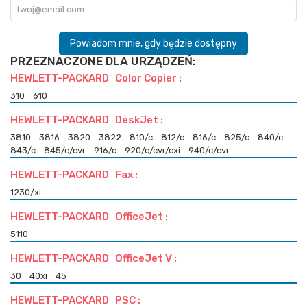
Powiadom mnie, gdy będzie dostępny
PRZEZNACZONE DLA URZĄDZEŃ:
HEWLETT-PACKARD Color Copier :
310
610
HEWLETT-PACKARD DeskJet :
3810
3816
3820
3822
810/c
812/c
816/c
825/c
840/c
843/c
845/c/cvr
916/c
920/c/cvr/cxi
940/c/cvr
HEWLETT-PACKARD Fax :
1230/xi
HEWLETT-PACKARD OfficeJet :
5110
HEWLETT-PACKARD OfficeJet V :
30
40xi
45
HEWLETT-PACKARD PSC :