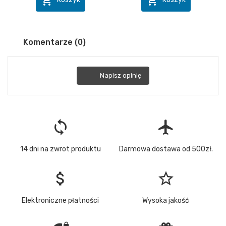


Komentarze (0)
Napisz opinię
loop
flight
14 dni na zwrot produktu
Darmowa dostawa od 500zł.
attach_money
star_border
Elektroniczne płatności
Wysoka jakość