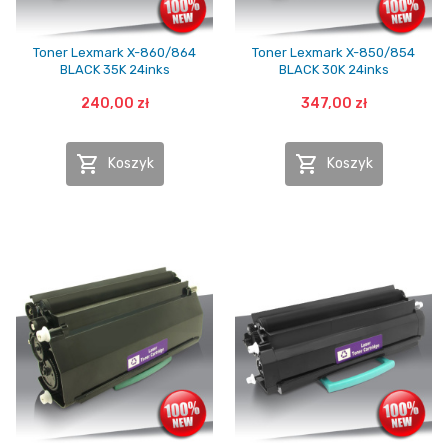
Toner Lexmark X-860/864
Toner Lexmark X-850/854
BLACK 35K 24inks
BLACK 30K 24inks
240,00 zł
347,00 zł


Koszyk
Koszyk