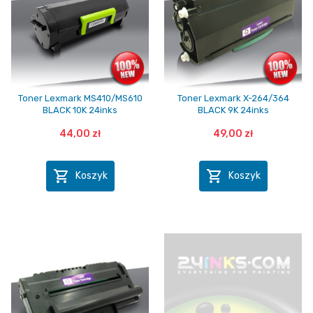
Toner Lexmark MS410/MS610
Toner Lexmark X-264/364
BLACK 10K 24inks
BLACK 9K 24inks
44,00 zł
49,00 zł


Koszyk
Koszyk