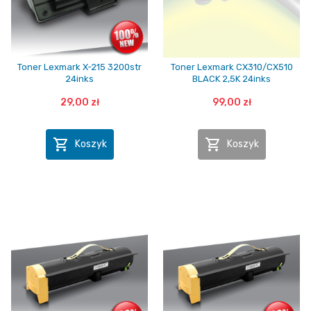
Toner Lexmark X-215 3200str
Toner Lexmark CX310/CX510
24inks
BLACK 2,5K 24inks
29,00 zł
99,00 zł


Koszyk
Koszyk