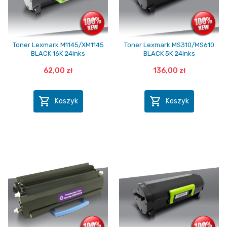
Toner Lexmark M1145/XM1145
Toner Lexmark MS310/MS610
BLACK 16K 24inks
BLACK 5K 24inks
62,00 zł
136,00 zł


Koszyk
Koszyk