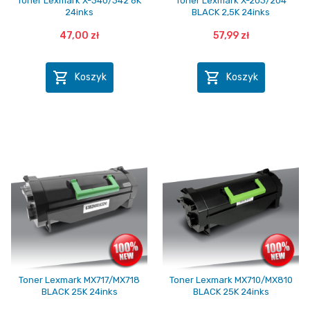
Toner Lexmark X-340/342 6K
Toner Lexmark X-203/204
24inks
BLACK 2,5K 24inks
47,00 zł
57,99 zł


Koszyk
Koszyk
Toner Lexmark MX717/MX718
Toner Lexmark MX710/MX810
BLACK 25K 24inks
BLACK 25K 24inks