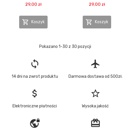
29,00 zł
29,00 zł


Koszyk
Koszyk
Pokazano 1-30 z 30 pozycji
loop
flight
14 dni na zwrot produktu
Darmowa dostawa od 500zł.
attach_money
star_border
Elektroniczne płatności
Wysoka jakość
vpn_lock
redeem