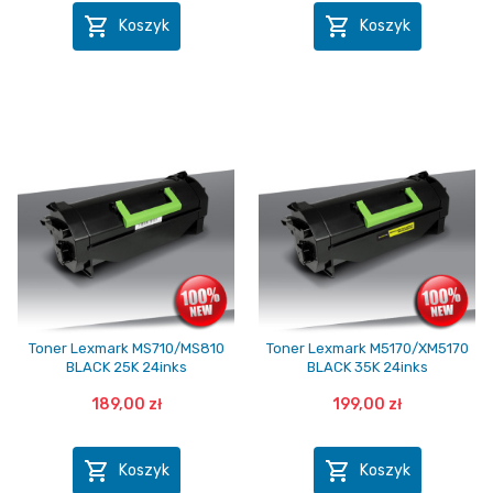


Koszyk
Koszyk
Toner Lexmark MS710/MS810
Toner Lexmark M5170/XM5170
BLACK 25K 24inks
BLACK 35K 24inks
189,00 zł
199,00 zł


Koszyk
Koszyk