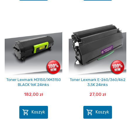
Toner Lexmark M3150/XM3150
Toner Lexmark E-260/360/462
BLACK 16K 24inks
3,5K 24inks
182,00 zł
27,00 zł


Koszyk
Koszyk