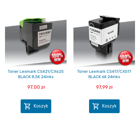
Toner Lexmark CS421/CX625
Toner Lexmark CS417/CX517
BLACK 8,5K 24inks
BLACK 6K 24inks
97,00 zł
97,99 zł


Koszyk
Koszyk