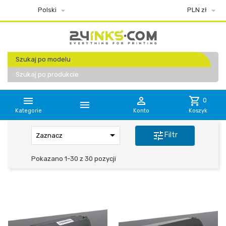


Polski
PLN zł
Szukaj po modelu
Szukaj po produkcie


shopping_cart
0

Kategorie
Konto
Koszyk

tune
Filtr
Zaznacz
Pokazano 1-30 z 30 pozycji