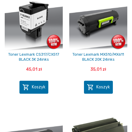
Toner Lexmark CS317/CX517
Toner Lexmark MX510/MX611
BLACK 3K 24inks
BLACK 20K 24inks
45,01 zł
35,01 zł


Koszyk
Koszyk