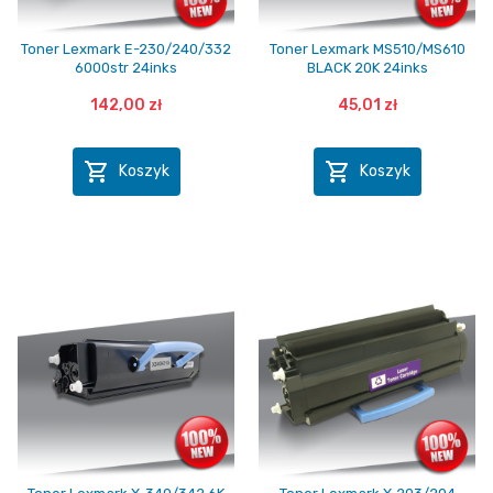
Toner Lexmark E-230/240/332
Toner Lexmark MS510/MS610
6000str 24inks
BLACK 20K 24inks
142,00 zł
45,01 zł


Koszyk
Koszyk