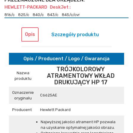
HEWLETT-PACKARD DeskJet :
816/c
825/c
840/c
843/c
845/c/cvr
Opis
Szczegóły produktu
Opis / Producent / Logo / Gwarancja
TRÓJKOLOROWY
Nazwa
ATRAMENTOWY WKŁAD
produktu
DRUKUJĄCY HP 17
Oznaczenie
C6625AE
oryginału
Producent
Hewlett Packard
Najwyższej jakości atrament HP pozwala
na uzyskanie optymalnej jakości obrazu.