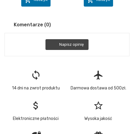
Komentarze (0)
Napisz opinię
loop
flight
14 dni na zwrot produktu
Darmowa dostawa od 500zł.
attach_money
star_border
Elektroniczne płatności
Wysoka jakość