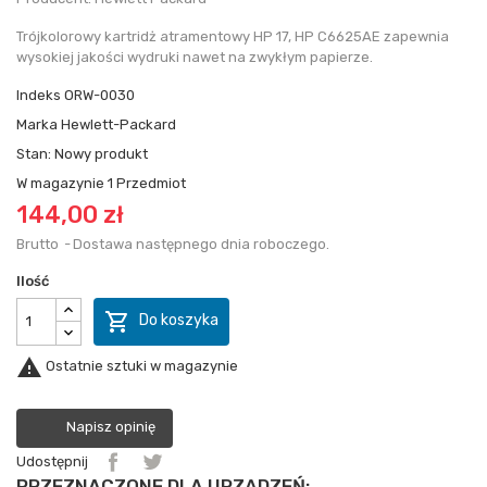
Trójkolorowy kartridż atramentowy HP 17, HP C6625AE zapewnia
wysokiej jakości wydruki nawet na zwykłym papierze.
Indeks
ORW-0030
Marka
Hewlett-Packard
Stan:
Nowy produkt
W magazynie
1 Przedmiot
144,00 zł
Brutto
Dostawa następnego dnia roboczego.
Ilość

Do koszyka

Ostatnie sztuki w magazynie
Napisz opinię
Udostępnij
PRZEZNACZONE DLA URZĄDZEŃ: