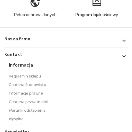
vpn_lock
redeem
Pełna ochrona danych
Program lojalnościowy
Nasza firma

Kontakt

Informacja
Regulamin sklepu
Ochrona środowiska
Informacje prawne
Ochrona prywatności
Warunki odstąpienia
Wysyłka