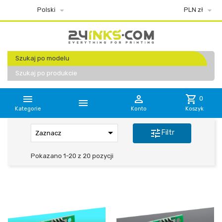


Polski
PLN zł
Szukaj po modelu
Szukaj po produkcie


shopping_cart
0

Kategorie
Konto
Koszyk

tune
Filtr
Zaznacz
Pokazano 1-20 z 20 pozycji