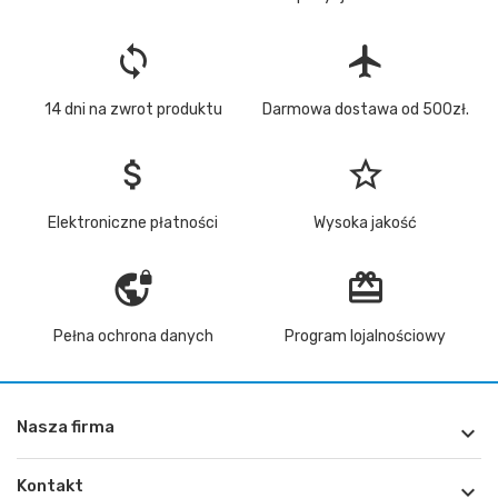
loop
flight
14 dni na zwrot produktu
Darmowa dostawa od 500zł.
attach_money
star_border
Elektroniczne płatności
Wysoka jakość
vpn_lock
redeem
Pełna ochrona danych
Program lojalnościowy
Nasza firma

Kontakt
