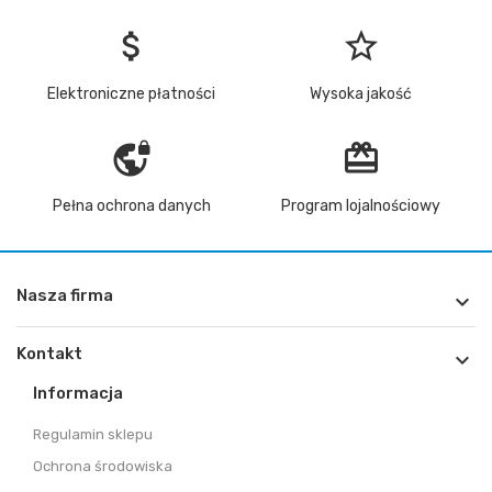
attach_money
star_border
Elektroniczne płatności
Wysoka jakość
vpn_lock
redeem
Pełna ochrona danych
Program lojalnościowy
Nasza firma

Kontakt

Informacja
Regulamin sklepu
Ochrona środowiska