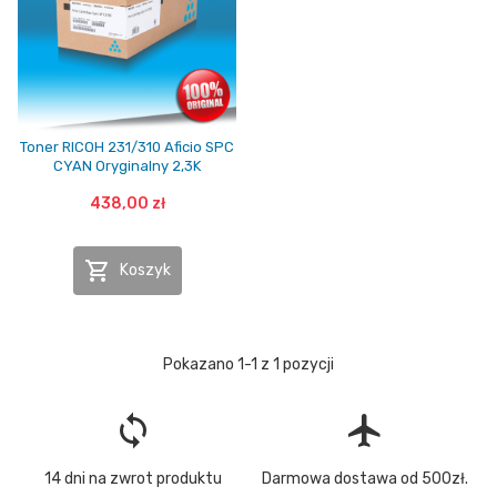
Toner RICOH 231/310 Aficio SPC
CYAN Oryginalny 2,3K
438,00 zł

Koszyk
Pokazano 1-1 z 1 pozycji
loop
flight
14 dni na zwrot produktu
Darmowa dostawa od 500zł.