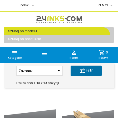


Polski
PLN zł
Szukaj po modelu
Szukaj po produkcie


shopping_cart
0

Kategorie
Konto
Koszyk

tune
Filtr
Zaznacz
Pokazano 1-10 z 10 pozycji