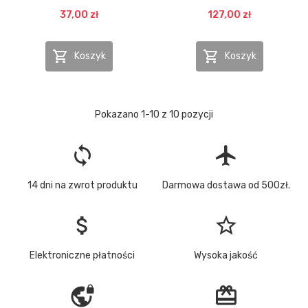
37,00 zł
127,00 zł


Koszyk
Koszyk
Pokazano 1-10 z 10 pozycji
loop
flight
14 dni na zwrot produktu
Darmowa dostawa od 500zł.
attach_money
star_border
Elektroniczne płatności
Wysoka jakość
vpn_lock
redeem