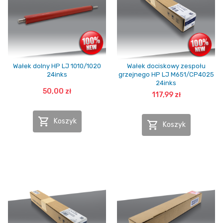
Wałek dolny HP LJ 1010/1020
Wałek dociskowy zespołu
24inks
grzejnego HP LJ M651/CP4025
24inks
50,00 zł
117,99 zł

Koszyk

Koszyk