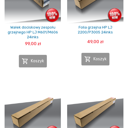
Wałek dociskowy zespołu
Folia grzejna HP LJ
grzejnego HP LJ M601/M606
2200/P3005 24inks
24inks
49,00 zł
99,00 zł

Koszyk

Koszyk