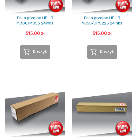
Folia grzejna HP LJ
Folia grzejna HP LJ
M880/M855 24inks
M750/CP5225 24inks
515,00 zł
515,00 zł


Koszyk
Koszyk