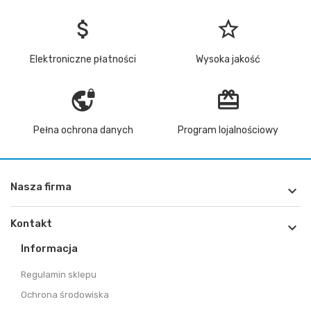
attach_money
star_border
Elektroniczne płatności
Wysoka jakość
vpn_lock
redeem
Pełna ochrona danych
Program lojalnościowy
Nasza firma

Kontakt

Informacja
Regulamin sklepu
Ochrona środowiska