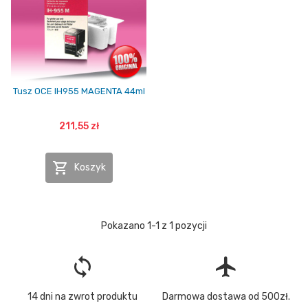
Tusz OCE IH955 MAGENTA 44ml
211,55 zł

Koszyk
Pokazano 1-1 z 1 pozycji
loop
flight
14 dni na zwrot produktu
Darmowa dostawa od 500zł.