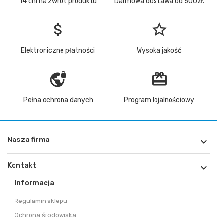
14 dni na zwrot produktu
Darmowa dostawa od 500zł.
attach_money
star_border
Elektroniczne płatności
Wysoka jakość
vpn_lock
redeem
Pełna ochrona danych
Program lojalnościowy
Nasza firma

Kontakt

Informacja
Regulamin sklepu
Ochrona środowiska