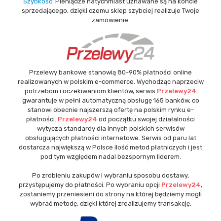
Szybkość:
Pieniądze natychmiast uznawane są na koncie
sprzedającego, dzięki czemu sklep szybciej realizuje Twoje
zamówienie.
Przelewy bankowe stanowią 80-90% płatności online
realizowanych w polskim e-commerce. Wychodząc naprzeciw
potrzebom i oczekiwaniom klientów, serwis
Przelewy24
gwarantuje w pełni automatyczną obsługę 165 banków, co
stanowi obecnie najszerszą ofertę na polskim rynku e-
płatności.
Przelewy24
od początku swojej działalności
wytycza standardy dla innych polskich serwisów
obsługujących płatności internetowe. Serwis od paru lat
dostarcza największą w Polsce ilość metod płatniczych i jest
pod tym względem nadal bezspornym liderem.
Po zrobieniu zakupów i wybraniu sposobu dostawy,
przystępujemy do płatności. Po wybraniu opcji
Przelewy24
,
zostaniemy przeniesieni do strony na której będziemy mogli
wybrać metodę, dzięki której zrealizujemy transakcję.