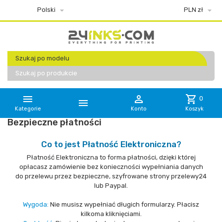


Polski
PLN zł
Szukaj po modelu
Szukaj po produkcie


shopping_cart
0

Kategorie
Konto
Koszyk
Bezpieczne płatności
Co to jest Płatność Elektroniczna?
Płatność Elektroniczna to forma płatności, dzięki której
opłacasz zamówienie bez konieczności wypełniania danych
do przelewu przez bezpieczne, szyfrowane strony przelewy24
lub Paypal.
Wygoda:
Nie musisz wypełniać długich formularzy. Płacisz
kilkoma kliknięciami.