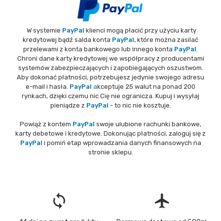
W systemie
PayPal
klienci mogą płacić przy użyciu karty
kredytowej bądź salda konta
PayPal
, które można zasilać
przelewami z konta bankowego lub innego konta
PayPal
.
Chroni dane karty kredytowej we współpracy z producentami
systemów zabezpieczających i zapobiegających oszustwom.
Aby dokonać płatności, potrzebujesz jedynie swojego adresu
e-mail i hasła.
PayPal
a
kceptuje 25 walut na ponad 200
rynkach, dzięki czemu nic Cię nie ogranicza. Kupuj i wysyłaj
pieniądze z
PayPal
- to nic nie kosztuje.
Powiąż z kontem
PayPal
swoje ulubione rachunki bankowe,
karty debetowe i kredytowe. Dokonując płatności, zaloguj się z
PayPal
i pomiń etap wprowadzania danych finansowych na
stronie sklepu.
loop
flight