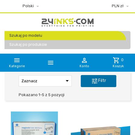


Polski
PLN zł
Szukaj po modelu
Szukaj po produkcie


shopping_cart
0

Kategorie
Konto
Koszyk

tune
Filtr
Zaznacz
Pokazano 1-5 z 5 pozycji