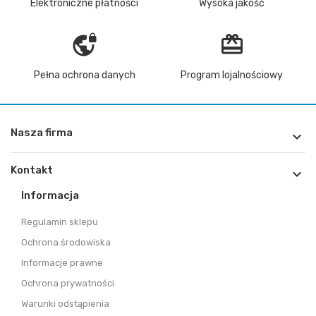
Elektroniczne płatności
Wysoka jakość
vpn_lock
redeem
Pełna ochrona danych
Program lojalnościowy
Nasza firma

Kontakt

Informacja
Regulamin sklepu
Ochrona środowiska
Informacje prawne
Ochrona prywatności
Warunki odstąpienia