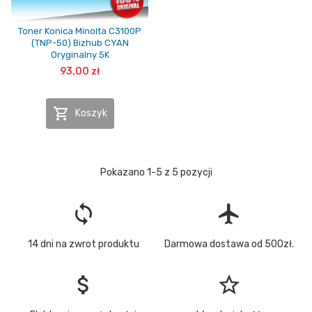
Toner Konica Minolta C3100P
(TNP-50) Bizhub CYAN
Oryginalny 5K
93,00 zł

Koszyk
Pokazano 1-5 z 5 pozycji
loop
flight
14 dni na zwrot produktu
Darmowa dostawa od 500zł.
attach_money
star_border