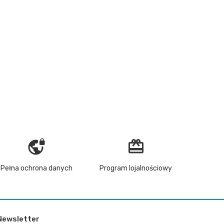
vpn_lock
redeem
Pełna ochrona danych
Program lojalnościowy
Newsletter