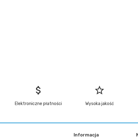
attach_money
star_border
Elektroniczne płatności
Wysoka jakość
Informacja