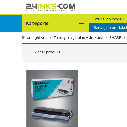
Szukaj po modelu

Kategorie
Szukaj po produkc
Strona główna
Tonery oryginalne - drukarki
SHARP
Jest 1 produkt.