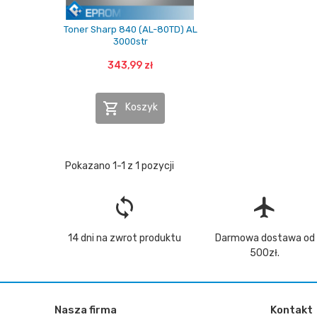
Toner Sharp 840 (AL-80TD) AL
3000str
343,99 zł

Koszyk
Pokazano 1-1 z 1 pozycji
loop
flight
14 dni na zwrot produktu
Darmowa dostawa od
500zł.
Nasza firma
Kontakt