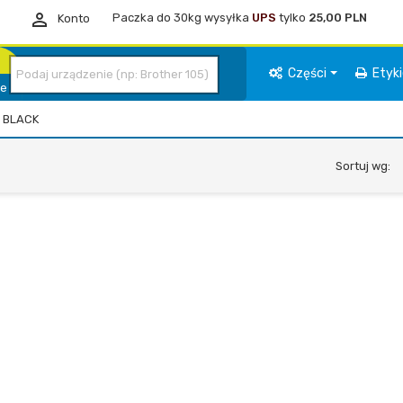

Paczka do 30kg wysyłka
UPS
tylko
25,00 PLN
Konto
Części
Etyk
ie
BLACK
Sortuj wg: