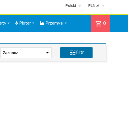


Polski
PLN zł
shopping_cart
0
iety
Ploter
Przemysł

tune
Filtr
Zaznacz