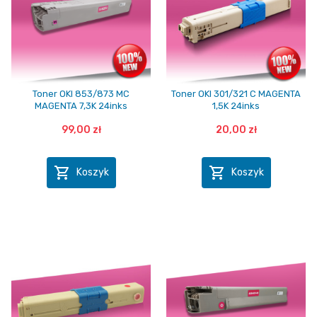
Toner OKI 853/873 MC
Toner OKI 301/321 C MAGENTA
MAGENTA 7,3K 24inks
1,5K 24inks
99,00 zł
20,00 zł


Koszyk
Koszyk