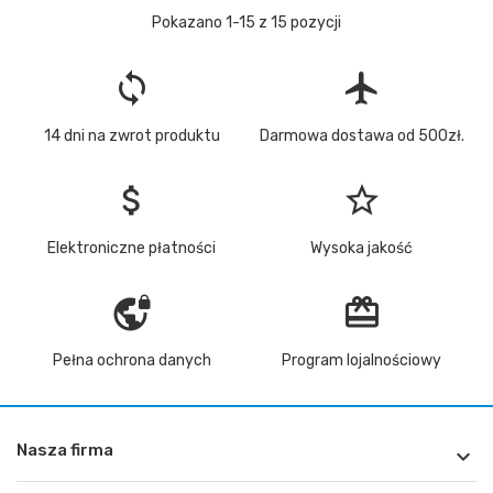
Pokazano 1-15 z 15 pozycji
loop
flight
14 dni na zwrot produktu
Darmowa dostawa od 500zł.
attach_money
star_border
Elektroniczne płatności
Wysoka jakość
vpn_lock
redeem
Pełna ochrona danych
Program lojalnościowy
Nasza firma
