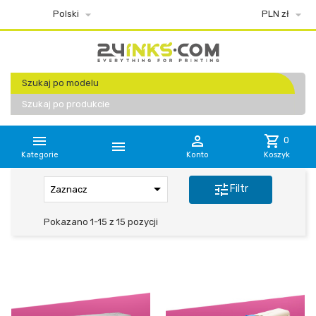


Polski
PLN zł
Szukaj po modelu
Szukaj po produkcie


shopping_cart
0

Kategorie
Konto
Koszyk

tune
Filtr
Zaznacz
Pokazano 1-15 z 15 pozycji