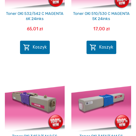
Toner OKI 532/542 C MAGENTA
Toner OKI 510/530 C MAGENTA
6K 24inks
5K 24inks
65,01 zł
17,00 zł


Koszyk
Koszyk