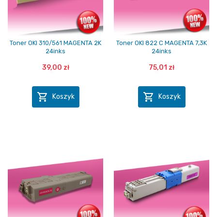
Toner OKI 310/561 MAGENTA 2K
Toner OKI 822 C MAGENTA 7,3K
24inks
24inks
39,00 zł
75,01 zł


Koszyk
Koszyk