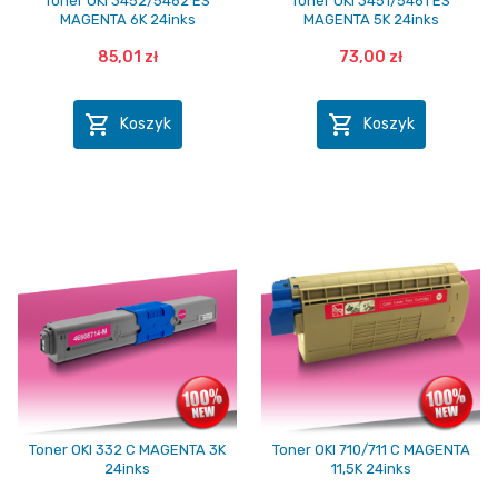
Toner OKI 3452/5462 ES
Toner OKI 3451/5461 ES
MAGENTA 6K 24inks
MAGENTA 5K 24inks
85,01 zł
73,00 zł


Koszyk
Koszyk
Toner OKI 332 C MAGENTA 3K
Toner OKI 710/711 C MAGENTA
24inks
11,5K 24inks