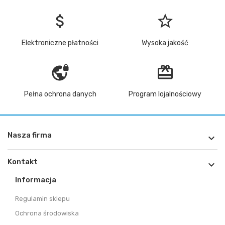
attach_money
star_border
Elektroniczne płatności
Wysoka jakość
vpn_lock
redeem
Pełna ochrona danych
Program lojalnościowy
Nasza firma

Kontakt

Informacja
Regulamin sklepu
Ochrona środowiska