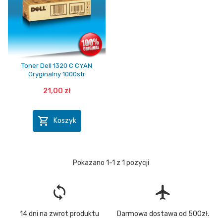
Toner Dell 1320 C CYAN
Oryginalny 1000str
21,00 zł

Koszyk
Pokazano 1-1 z 1 pozycji
loop
flight
14 dni na zwrot produktu
Darmowa dostawa od 500zł.