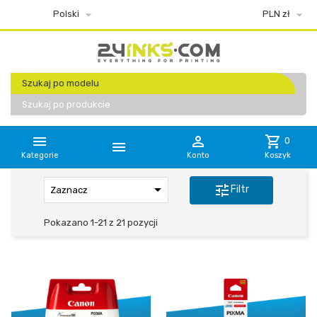


Polski
PLN zł
Szukaj po modelu
Szukaj po produkcie


shopping_cart
0

Kategorie
Konto
Koszyk

tune
Filtr
Zaznacz
Pokazano 1-21 z 21 pozycji