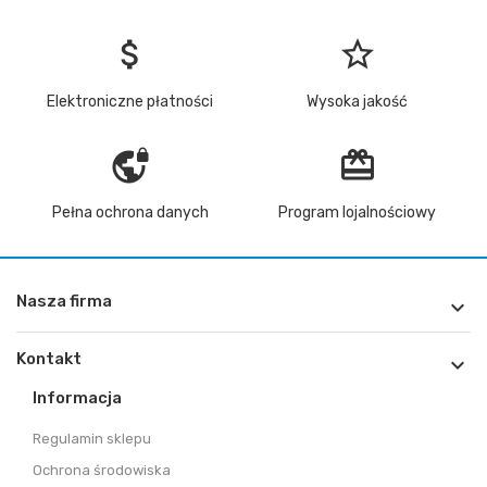
attach_money
star_border
Elektroniczne płatności
Wysoka jakość
vpn_lock
redeem
Pełna ochrona danych
Program lojalnościowy
Nasza firma

Kontakt

Informacja
Regulamin sklepu
Ochrona środowiska