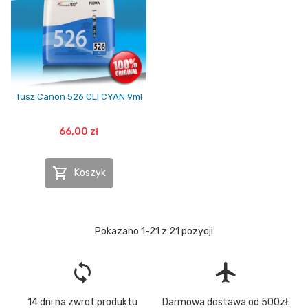
Tusz Canon 526 CLI CYAN 9ml
66,00 zł

Koszyk
Pokazano 1-21 z 21 pozycji
loop
flight
14 dni na zwrot produktu
Darmowa dostawa od 500zł.