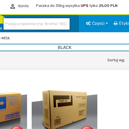

Paczka do 30kg wysyłka
UPS
tylko
25,00 PLN
Konto
Części
Etyk
ie
-MITA
BLACK
Sortuj wg: