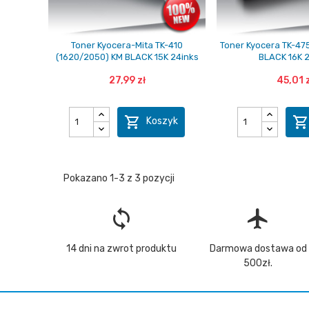
Toner Kyocera-Mita TK-410
Toner Kyocera TK-4
(1620/2050) KM BLACK 15K 24inks
BLACK 16K 
27,99 zł
45,01 

Koszyk
Pokazano 1-3 z 3 pozycji
loop
flight
14 dni na zwrot produktu
Darmowa dostawa od
500zł.