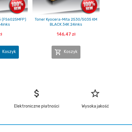
75 (FS6025MFP)
Toner Kyocera-Mita 2530/5035 KM
24inks
BLACK 34K 24inks
zł
146,47 zł


Koszyk
Koszyk
attach_money
star_border
Elektroniczne płatności
Wysoka jakość