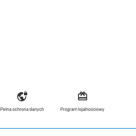
vpn_lock
redeem
Pełna ochrona danych
Program lojalnościowy