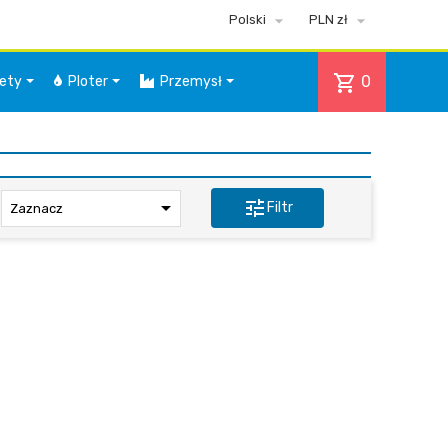


Polski
PLN zł
shopping_cart
0
iety
Ploter
Przemysł

tune
Filtr
Zaznacz