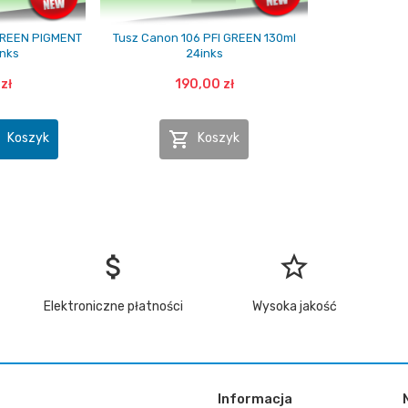
 GREEN PIGMENT
Tusz Canon 106 PFI GREEN 130ml
inks
24inks
zł
190,00 zł


Koszyk
Koszyk
attach_money
star_border
Elektroniczne płatności
Wysoka jakość
Informacja