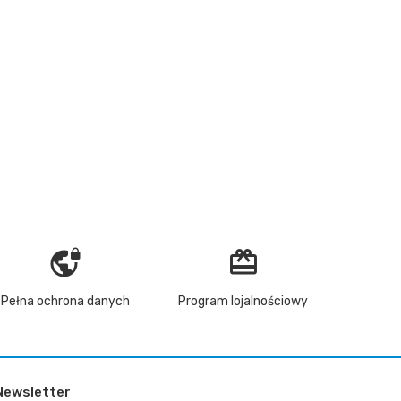
vpn_lock
redeem
Pełna ochrona danych
Program lojalnościowy
Newsletter