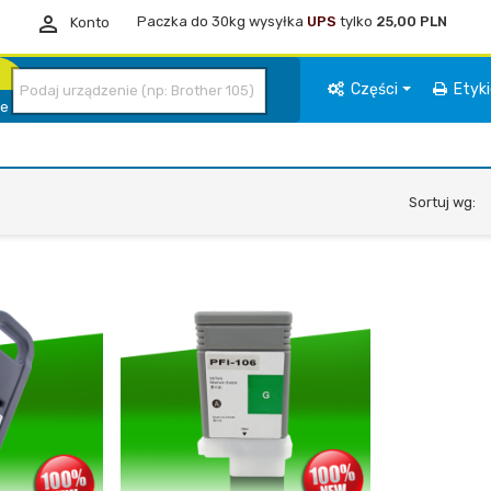

Paczka do 30kg wysyłka
UPS
tylko
25,00 PLN
Konto
Części
Etyk
ie
Sortuj wg: