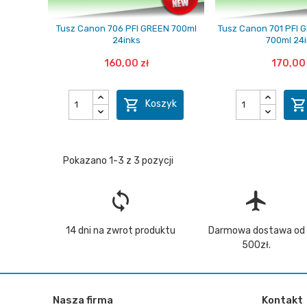
Tusz Canon 706 PFI GREEN 700ml
Tusz Canon 701 PFI
24inks
700ml 24
160,00 zł
170,00 

Koszyk
Pokazano 1-3 z 3 pozycji
loop
flight
14 dni na zwrot produktu
Darmowa dostawa od
500zł.
Nasza firma
Kontakt