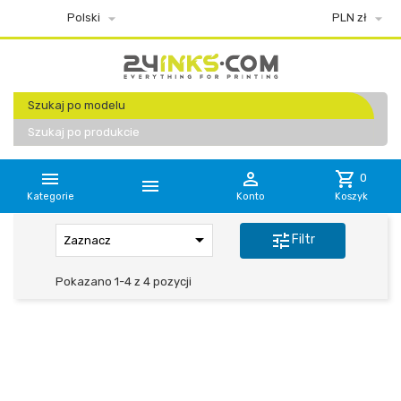


Polski
PLN zł
Szukaj po modelu
Szukaj po produkcie


shopping_cart
0

Kategorie
Konto
Koszyk

tune
Filtr
Zaznacz
Pokazano 1-4 z 4 pozycji