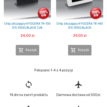
Chip zliczający KYOCERA TK-130
Chip zliczający KYOCERA TK-140
(FS 1300) BLACK 7,2K
(FS 1100) BLACK
24,00 zł
29,00 zł


Koszyk
Koszyk
Pokazano 1-4 z 4 pozycji
loop
flight
14 dni na zwrot produktu
Darmowa dostawa od 500zł.