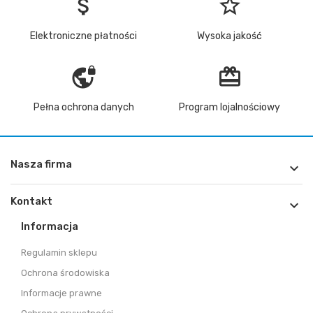
attach_money
star_border
Elektroniczne płatności
Wysoka jakość
vpn_lock
redeem
Pełna ochrona danych
Program lojalnościowy
Nasza firma

Kontakt

Informacja
Regulamin sklepu
Ochrona środowiska
Informacje prawne