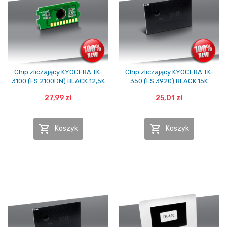
Chip zliczający KYOCERA TK-
Chip zliczający KYOCERA TK-
3100 (FS 2100DN) BLACK 12,5K
350 (FS 3920) BLACK 15K
27,99 zł
25,01 zł


Koszyk
Koszyk