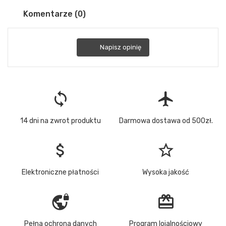
Komentarze (0)
Napisz opinię
loop
flight
14 dni na zwrot produktu
Darmowa dostawa od 500zł.
attach_money
star_border
Elektroniczne płatności
Wysoka jakość
vpn_lock
redeem
Pełna ochrona danych
Program lojalnościowy