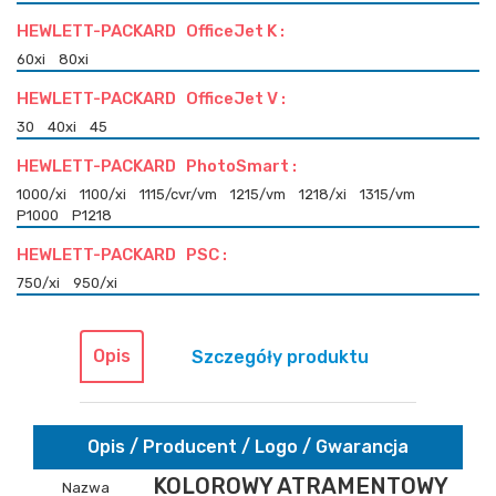
HEWLETT-PACKARD OfficeJet K :
60xi
80xi
HEWLETT-PACKARD OfficeJet V :
30
40xi
45
HEWLETT-PACKARD PhotoSmart :
1000/xi
1100/xi
1115/cvr/vm
1215/vm
1218/xi
1315/vm
P1000
P1218
HEWLETT-PACKARD PSC :
750/xi
950/xi
Opis
Szczegóły produktu
Opis / Producent / Logo / Gwarancja
KOLOROWY ATRAMENTOWY
Nazwa