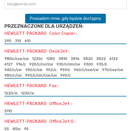
Powiadom mnie, gdy będzie dostępny
PRZEZNACZONE DLA URZĄDZEŃ:
HEWLETT-PACKARD Color Copier :
290
310
610
HEWLETT-PACKARD DeskJet :
1180c/cse/cxi
1220c
1280
3810
3816
3820
3822
6122
6127
916/c
920/c/cvr/cxi
930/c/cm/cxi
9300
935/c
940/c/cvr
950/c/cxi
952/c
959/c
960/c/cse/cxi
970/cse/cxi
980/c/cxi
990/c/cm/cse/cxi
995/c
HEWLETT-PACKARD Fax :
1220/xi
1230/xi
HEWLETT-PACKARD OfficeJet :
5110
HEWLETT-PACKARD OfficeJet G :
55
85xi
95