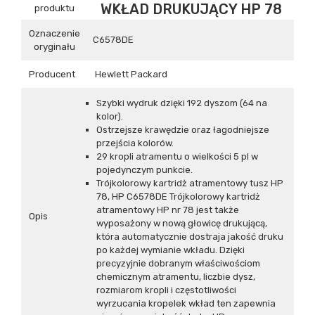
WKŁAD DRUKUJĄCY HP 78
produktu
Oznaczenie
C6578DE
oryginału
Producent
Hewlett Packard
Szybki wydruk dzięki 192 dyszom (64 na
kolor).
Ostrzejsze krawędzie oraz łagodniejsze
przejścia kolorów.
29 kropli atramentu o wielkości 5 pl w
pojedynczym punkcie.
Trójkolorowy kartridż atramentowy tusz HP
78, HP C6578DE Trójkolorowy kartridż
atramentowy HP nr 78 jest także
Opis
wyposażony w nową głowicę drukującą,
która automatycznie dostraja jakość druku
po każdej wymianie wkładu. Dzięki
precyzyjnie dobranym właściwościom
chemicznym atramentu, liczbie dysz,
rozmiarom kropli i częstotliwości
wyrzucania kropelek wkład ten zapewnia