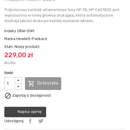
Trójkolorowy kartridż atramentowy tusz HP 78, HP C6578DE jest
wyposażony w nową głowicę drukującą, która automatycznie
dostraja jakość druku po każdej wymianie wkładu.
Indeks
ORW-0141
Marka
Hewlett-Packard
Stan:
Nowy produkt
229,00 zł
Brutto
Ilość

Do koszyka

Zapytaj o dostępność
Napisz opinię
Udostępnij