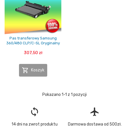
Pas transferowy Samsung
360/480 CLP/C-SL Oryginalny
307,50 zł

Koszyk
Pokazano 1-1 z 1 pozycji
loop
flight
14 dni na zwrot produktu
Darmowa dostawa od 500zł.