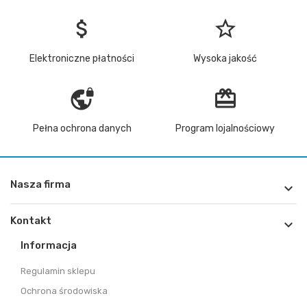
attach_money
star_border
Elektroniczne płatności
Wysoka jakość
vpn_lock
redeem
Pełna ochrona danych
Program lojalnościowy
Nasza firma

Kontakt

Informacja
Regulamin sklepu
Ochrona środowiska