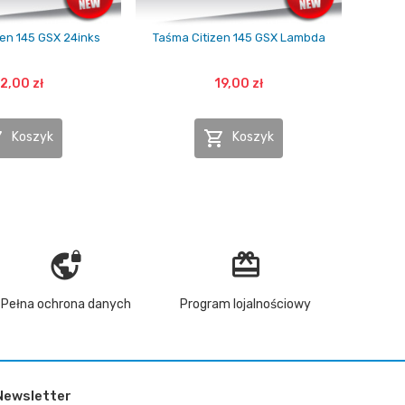
zen 145 GSX 24inks
Taśma Citizen 145 GSX Lambda
2,00 zł
19,00 zł


Koszyk
Koszyk
vpn_lock
redeem
Pełna ochrona danych
Program lojalnościowy
Newsletter