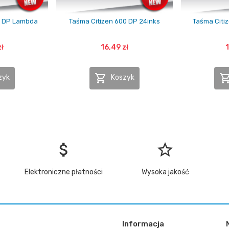
0 DP Lambda
Taśma Citizen 600 DP 24inks
Taśma Citi
zł
16,49 zł
1

zyk
Koszyk
attach_money
star_border
Elektroniczne płatności
Wysoka jakość
Informacja