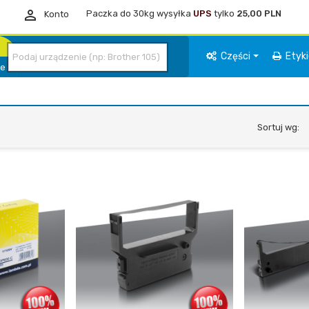

Paczka do 30kg wysyłka
UPS
tylko
25,00 PLN
Konto
Części
Etyk
ie
Sortuj wg: