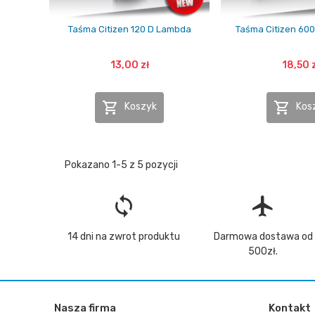
Taśma Citizen 120 D Lambda
Taśma Citizen 60
13,00 zł
18,50 


Koszyk
Kos
Pokazano 1-5 z 5 pozycji
loop
flight
14 dni na zwrot produktu
Darmowa dostawa od
500zł.
Nasza firma
Kontakt