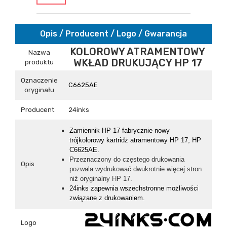
Opis / Producent / Logo / Gwarancja
KOLOROWY ATRAMENTOWY
Nazwa
WKŁAD DRUKUJĄCY HP 17
produktu
Oznaczenie
C6625AE
oryginału
Producent
24inks
Z
amiennik
HP 17
fabrycznie nowy
trójkolorowy kartridż atramentowy HP 17, HP
C6625AE.
Przeznaczony do częstego drukowania
Opis
pozwala wydrukować dwukrotnie więcej stron
niż oryginalny HP 17.
24inks zapewnia wszechstronne możliwości
związane z drukowaniem.
Logo