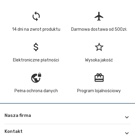
loop
flight
14 dni na zwrot produktu
Darmowa dostawa od 500zł.
attach_money
star_border
Elektroniczne płatności
Wysoka jakość
vpn_lock
redeem
Pełna ochrona danych
Program lojalnościowy
Nasza firma

Kontakt
