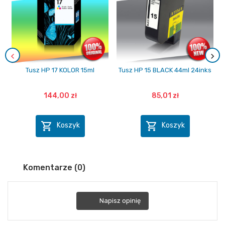
Tusz HP 17 KOLOR 15ml
Tusz HP 15 BLACK 44ml 24inks
144,00 zł
85,01 zł


Koszyk
Koszyk
Komentarze (0)
Napisz opinię