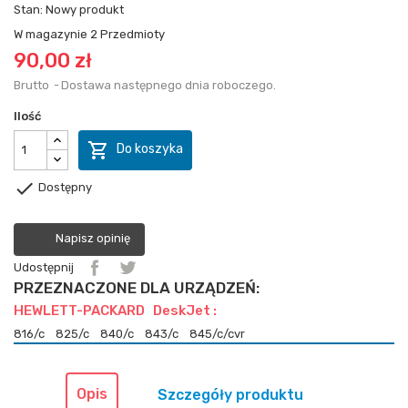
Stan:
Nowy produkt
W magazynie
2 Przedmioty
90,00 zł
Brutto
Dostawa następnego dnia roboczego.
Ilość

Do koszyka

Dostępny
Napisz opinię
Udostępnij
PRZEZNACZONE DLA URZĄDZEŃ:
HEWLETT-PACKARD DeskJet :
816/c
825/c
840/c
843/c
845/c/cvr
Opis
Szczegóły produktu