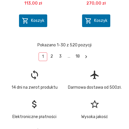
113,00 zł
270,00 zł


Koszyk
Koszyk
Pokazano 1-30 z 520 pozycji

2
3
…
18
1
loop
flight
14 dni na zwrot produktu
Darmowa dostawa od 500zł.
attach_money
star_border
Elektroniczne płatności
Wysoka jakość