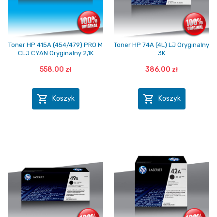
Toner HP 415A (454/479) PRO M
Toner HP 74A (4L) LJ Oryginalny
CLJ CYAN Oryginalny 2,1K
3K
558,00 zł
386,00 zł


Koszyk
Koszyk