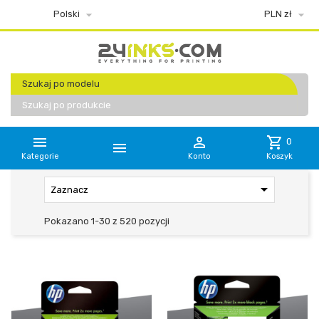


Polski
PLN zł
Szukaj po modelu
Szukaj po produkcie


shopping_cart
0

Kategorie
Konto
Koszyk

Zaznacz
Pokazano 1-30 z 520 pozycji