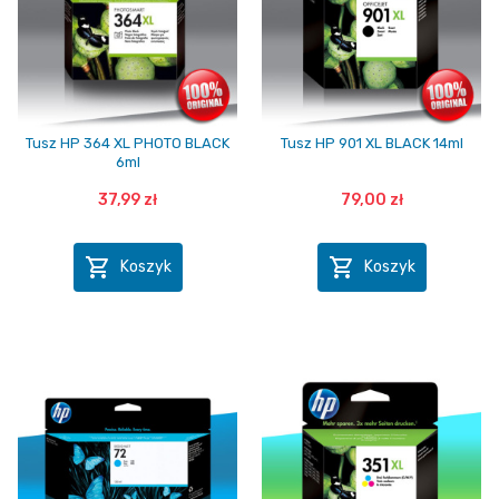
Tusz HP 364 XL PHOTO BLACK
Tusz HP 901 XL BLACK 14ml
6ml
37,99 zł
79,00 zł


Koszyk
Koszyk