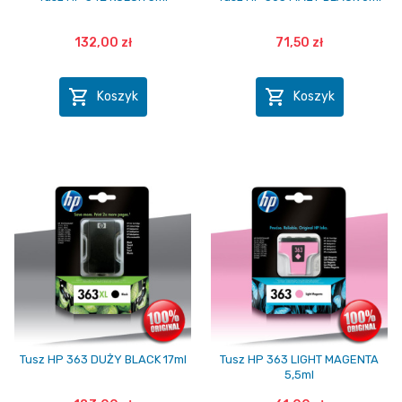
132,00 zł
71,50 zł


Koszyk
Koszyk
Tusz HP 363 DUŻY BLACK 17ml
Tusz HP 363 LIGHT MAGENTA
5,5ml