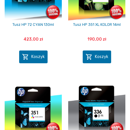
Tusz HP 72 CYAN 130ml
Tusz HP 351 XL KOLOR 14ml
423,00 zł
190,00 zł


Koszyk
Koszyk