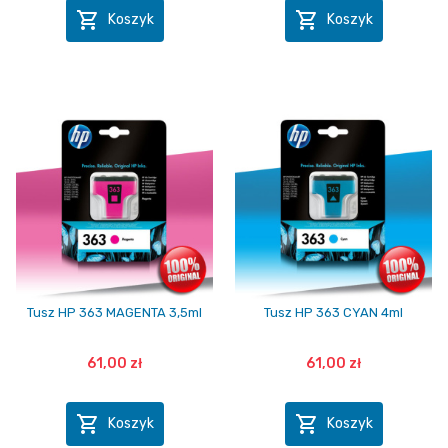


Koszyk
Koszyk
Tusz HP 363 MAGENTA 3,5ml
Tusz HP 363 CYAN 4ml
61,00 zł
61,00 zł


Koszyk
Koszyk