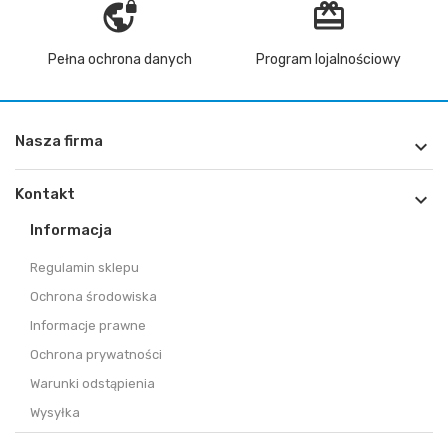
vpn_lock
redeem
Pełna ochrona danych
Program lojalnościowy
Nasza firma

Kontakt

Informacja
Regulamin sklepu
Ochrona środowiska
Informacje prawne
Ochrona prywatności
Warunki odstąpienia
Wysyłka