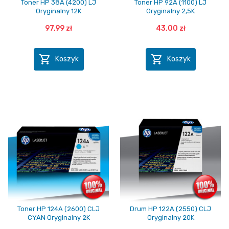
Toner HP 38A (4200) LJ
Toner HP 92A (1100) LJ
Oryginalny 12K
Oryginalny 2,5K
97,99 zł
43,00 zł


Koszyk
Koszyk
Toner HP 124A (2600) CLJ
Drum HP 122A (2550) CLJ
CYAN Oryginalny 2K
Oryginalny 20K