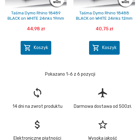
Taśma Dymo Rhino 18489
Taśma Dymo Rhino 18488
BLACK on WHITE 24inks 19mm
BLACK on WHITE 24inks 12mm
44,98 zł
40,75 zł


Koszyk
Koszyk
Pokazano 1-6 z 6 pozycji
loop
flight
14 dni na zwrot produktu
Darmowa dostawa od 500zł.
attach_money
star_border
Elektroniczne płatności
Wysoka jakość