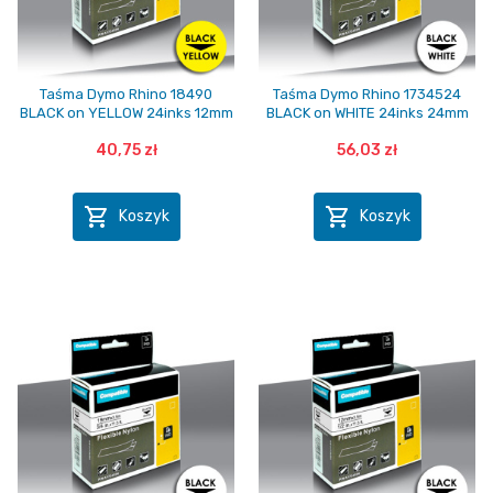
Taśma Dymo Rhino 18490
Taśma Dymo Rhino 1734524
BLACK on YELLOW 24inks 12mm
BLACK on WHITE 24inks 24mm
40,75 zł
56,03 zł


Koszyk
Koszyk