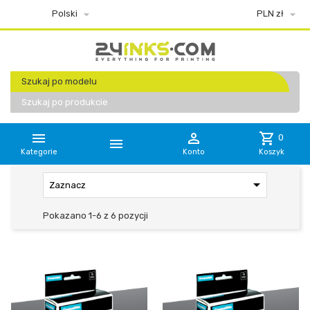


Polski
PLN zł
Szukaj po modelu
Szukaj po produkcie


shopping_cart
0

Kategorie
Konto
Koszyk

Zaznacz
Pokazano 1-6 z 6 pozycji