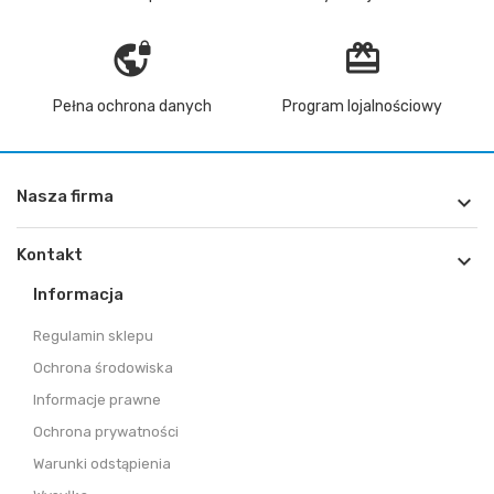
vpn_lock
redeem
Pełna ochrona danych
Program lojalnościowy
Nasza firma

Kontakt

Informacja
Regulamin sklepu
Ochrona środowiska
Informacje prawne
Ochrona prywatności
Warunki odstąpienia