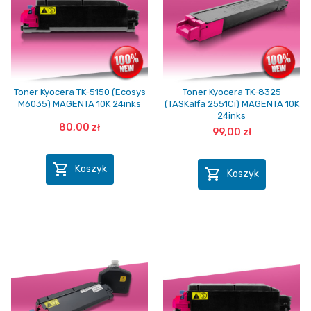
Toner Kyocera TK-5150 (Ecosys
Toner Kyocera TK-8325
M6035) MAGENTA 10K 24inks
(TASKalfa 2551Ci) MAGENTA 10K
24inks
80,00 zł
99,00 zł

Koszyk

Koszyk