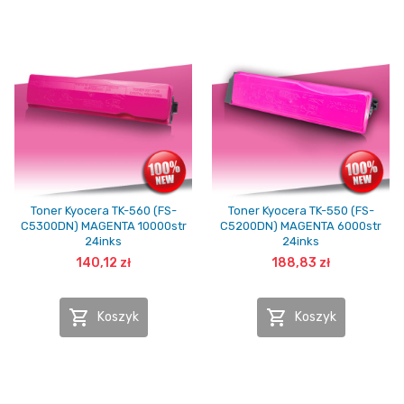
Toner Kyocera TK-560 (FS-
Toner Kyocera TK-550 (FS-
C5300DN) MAGENTA 10000str
C5200DN) MAGENTA 6000str
24inks
24inks
140,12 zł
188,83 zł


Koszyk
Koszyk