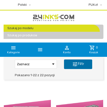


Polski
PLN zł
Szukaj po modelu
Szukaj po produkcie


shopping_cart
0

Kategorie
Konto
Koszyk

tune
Filtr
Zaznacz
Pokazano 1-22 z 22 pozycji