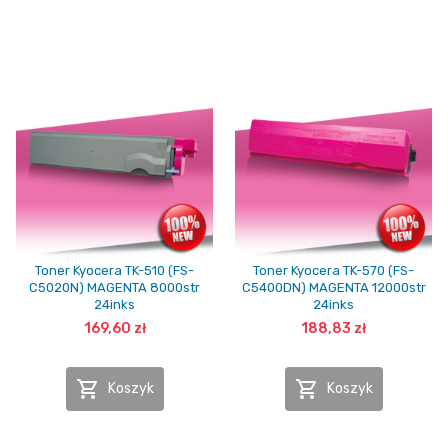
Toner Kyocera TK-510 (FS-
Toner Kyocera TK-570 (FS-
C5020N) MAGENTA 8000str
C5400DN) MAGENTA 12000str
24inks
24inks
169,60 zł
188,83 zł


Koszyk
Koszyk