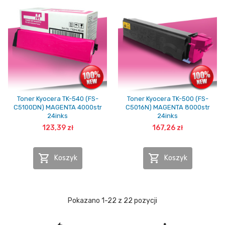
Toner Kyocera TK-540 (FS-
Toner Kyocera TK-500 (FS-
C5100DN) MAGENTA 4000str
C5016N) MAGENTA 8000str
24inks
24inks
123,39 zł
167,26 zł


Koszyk
Koszyk
Pokazano 1-22 z 22 pozycji