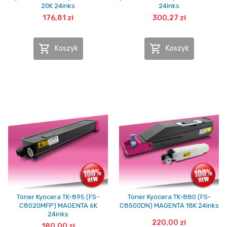
20K 24inks
24inks
176,81 zł
300,27 zł


Koszyk
Koszyk
Toner Kyocera TK-895 (FS-
Toner Kyocera TK-880 (FS-
C8020MFP) MAGENTA 6K
C8500DN) MAGENTA 18K 24inks
24inks
220,00 zł
180,00 zł