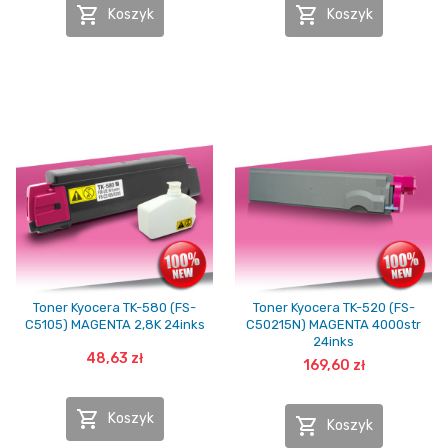


Koszyk
Koszyk
Toner Kyocera TK-580 (FS-
Toner Kyocera TK-520 (FS-
C5105) MAGENTA 2,8K 24inks
C50215N) MAGENTA 4000str
24inks
48,63 zł
169,60 zł

Koszyk

Koszyk