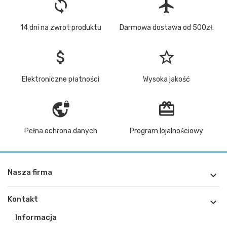
loop
flight
14 dni na zwrot produktu
Darmowa dostawa od 500zł.
attach_money
star_border
Elektroniczne płatności
Wysoka jakość
vpn_lock
redeem
Pełna ochrona danych
Program lojalnościowy
Nasza firma

Kontakt

Informacja