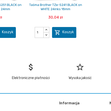
S251 BLACK on
Taśma Brother TZe-S241 BLACK on
s 24mm
WHITE 24inks 18mm
zł
30,04 zł


Koszyk
Koszyk
attach_money
star_border
Elektroniczne płatności
Wysoka jakość
Informacja