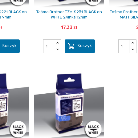
S221 BLACK on
Taśma Brother TZe-S231 BLACK on
Taśma Brother
ks 9mm
WHITE 24inks 12mm
MATT SIL
ł
17,33 zł


Koszyk
Koszyk