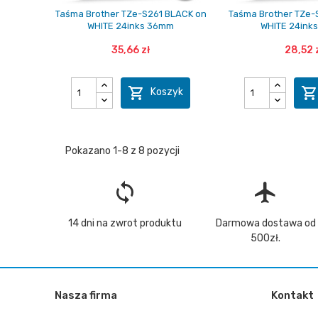
Taśma Brother TZe-S261 BLACK on
Taśma Brother TZe-
WHITE 24inks 36mm
WHITE 24ink
35,66 zł
28,52 

Koszyk
Pokazano 1-8 z 8 pozycji
loop
flight
14 dni na zwrot produktu
Darmowa dostawa od
500zł.
Nasza firma
Kontakt