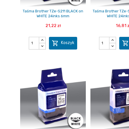
Taśma Brother TZe-S211 BLACK on
Taśma Brother TZe-
WHITE 24inks 6mm
WHITE 24in
21,22 zł
16,81 z

Koszyk