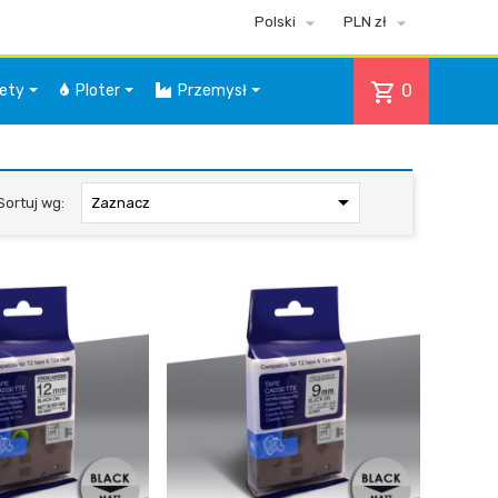


Polski
PLN zł
shopping_cart
0
iety
Ploter
Przemysł

Sortuj wg:
Zaznacz