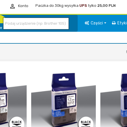

Paczka do 30kg wysyłka
UPS
tylko
25,00 PLN
Konto
Części
Etyk
ie