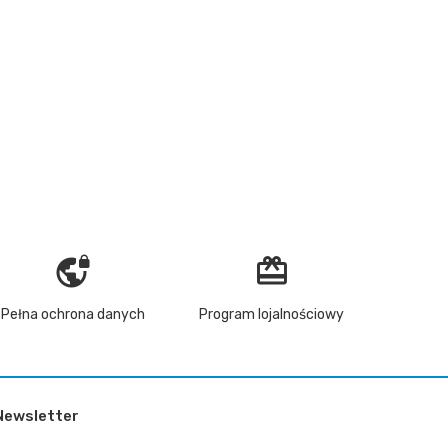
vpn_lock
redeem
Pełna ochrona danych
Program lojalnościowy
Newsletter