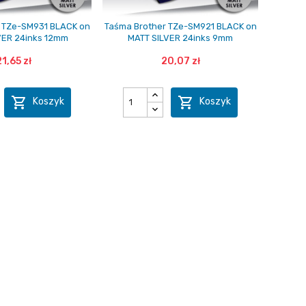
 TZe-SM931 BLACK on
Taśma Brother TZe-SM921 BLACK on
VER 24inks 12mm
MATT SILVER 24inks 9mm
21,65 zł
20,07 zł


Koszyk
Koszyk