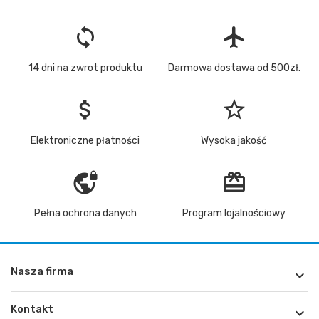
loop
flight
14 dni na zwrot produktu
Darmowa dostawa od 500zł.
attach_money
star_border
Elektroniczne płatności
Wysoka jakość
vpn_lock
redeem
Pełna ochrona danych
Program lojalnościowy
Nasza firma

Kontakt
