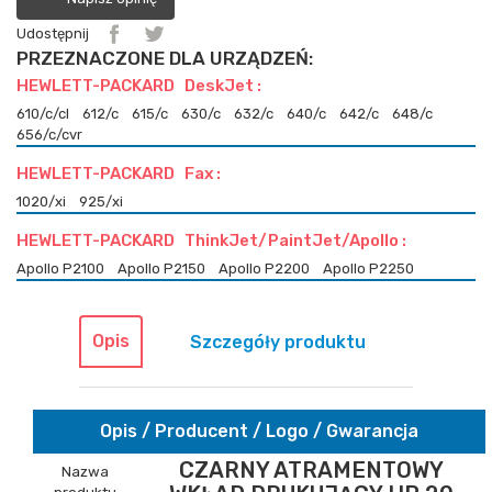
Udostępnij
PRZEZNACZONE DLA URZĄDZEŃ:
HEWLETT-PACKARD DeskJet :
610/c/cl
612/c
615/c
630/c
632/c
640/c
642/c
648/c
656/c/cvr
HEWLETT-PACKARD Fax :
1020/xi
925/xi
HEWLETT-PACKARD ThinkJet/PaintJet/Apollo :
Apollo P2100
Apollo P2150
Apollo P2200
Apollo P2250
Opis
Szczegóły produktu
Opis / Producent / Logo / Gwarancja
CZARNY ATRAMENTOWY
Nazwa