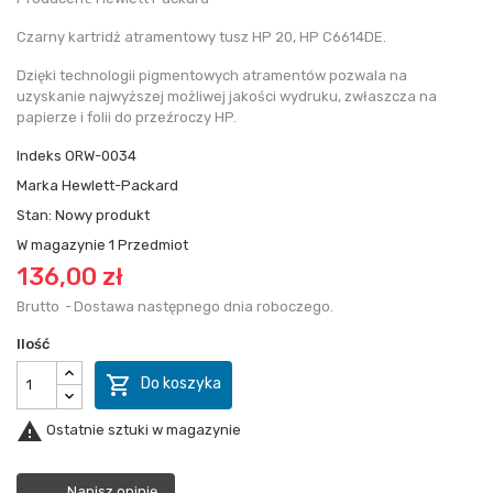
Czarny kartridż atramentowy tusz HP 20, HP C6614DE.
Dzięki technologii pigmentowych atramentów pozwala na
uzyskanie najwyższej możliwej jakości wydruku, zwłaszcza na
papierze i folii do przeźroczy HP.
Indeks
ORW-0034
Marka
Hewlett-Packard
Stan:
Nowy produkt
W magazynie
1 Przedmiot
136,00 zł
Brutto
Dostawa następnego dnia roboczego.
Ilość

Do koszyka

Ostatnie sztuki w magazynie
Napisz opinię