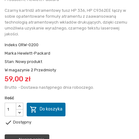
Czarny kartridż atramentowy tusz HP 336, HP C9362EE łączy w
sobie opatentowane formuły atramentu z zaawansowaną
technologią atramentowych wkładów drukujących, dzięki czemu
umożliwia uzyskanie wyraźnego, czarnego tekstu laserowej
jakości.
Indeks
ORW-0200
Marka
Hewlett-Packard
Stan:
Nowy produkt
W magazynie
2 Przedmioty
59,00 zł
Brutto
Dostawa następnego dnia roboczego.
Ilość

Do koszyka

Dostępny