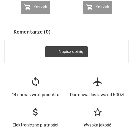


Koszyk
Koszyk
Komentarze (0)
Napisz opinię
loop
flight
14 dni na zwrot produktu
Darmowa dostawa od 500zł.
attach_money
star_border
Elektroniczne płatności
Wysoka jakość