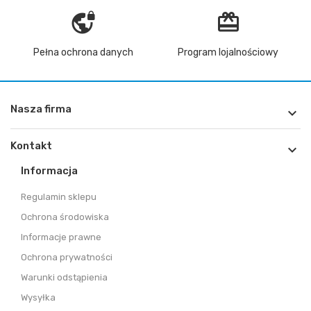
vpn_lock
redeem
Pełna ochrona danych
Program lojalnościowy
Nasza firma

Kontakt

Informacja
Regulamin sklepu
Ochrona środowiska
Informacje prawne
Ochrona prywatności
Warunki odstąpienia
Wysyłka