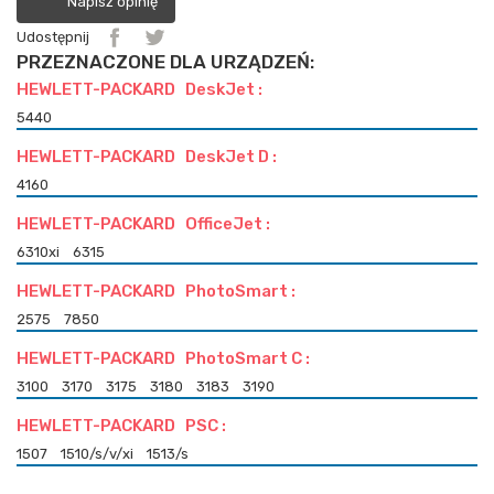
Napisz opinię
Udostępnij
PRZEZNACZONE DLA URZĄDZEŃ:
HEWLETT-PACKARD DeskJet :
5440
HEWLETT-PACKARD DeskJet D :
4160
HEWLETT-PACKARD OfficeJet :
6310xi
6315
HEWLETT-PACKARD PhotoSmart :
2575
7850
HEWLETT-PACKARD PhotoSmart C :
3100
3170
3175
3180
3183
3190
HEWLETT-PACKARD PSC :
1507
1510/s/v/xi
1513/s