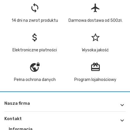
loop
flight
14 dni na zwrot produktu
Darmowa dostawa od 500zł.
attach_money
star_border
Elektroniczne płatności
Wysoka jakość
vpn_lock
redeem
Pełna ochrona danych
Program lojalnościowy
Nasza firma

Kontakt

Informacja