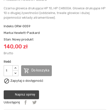
Czarna głowica drukująca HP 10, HP C4800A. Głowice drukujące HP
10 o długiej żywotności (oddzielne, trwałe głowice i dużej
pojemności wkłady atramentowe).
Indeks
ORW-0059
Marka
Hewlett-Packard
Stan:
Nowy produkt
140,00 zł
Brutto
Ilość

Do koszyka

Zapytaj o dostępność
Napisz opinię
Udostępnij