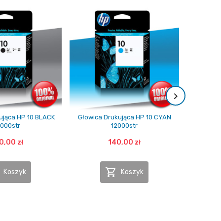
ująca HP 10 BLACK
Głowica Drukująca HP 10 CYAN
Głowica D
2000str
12000str
0,00 zł
140,00 zł

Koszyk
Koszyk