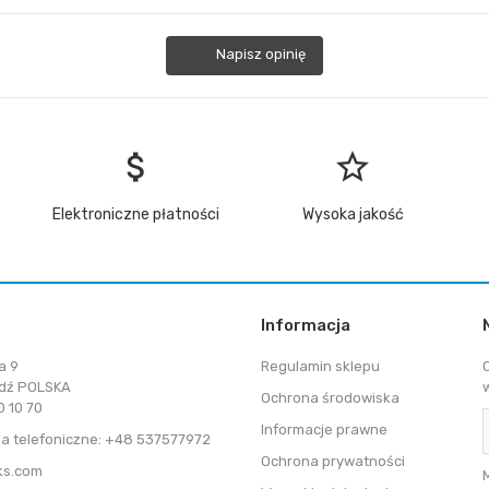
Napisz opinię
attach_money
star_border
Elektroniczne płatności
Wysoka jakość
Informacja
a 9
Regulamin sklepu
dź POLSKA
Ochrona środowiska
 10 70
Informacje prawne
a telefoniczne: +48 537577972
Ochrona prywatności
ks.com