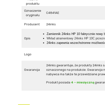
produktu
Oznaczenie
C4841AE
oryginału
Producent
24inks
Zamiennik 24inks
HP 10
fabrycznie now
y
b
Opis
Wkład atramentowy 24inks HP 10C przezna
24inks zapewnia wszechstronne możliwośc
Logo
24inks gwarantuje, że produkty 24inks
Gwarancja
oznaczonego na produkcie. Gwarancja ni
nabywca ma także te przewidziane prawe
Produkt posiada
4 – miesięczną
gwaran