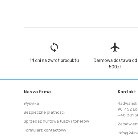
loop
flight
14 dni na zwrot produktu
Darmowa dostawa od
500zł.
Nasza firma
Kontakt
Wysyłka
Radwańsk
90-452 Łó
Bezpieczne płatności
+48 881 50
Sprzedaż hurtowa tuszy i tonerów
Zamówieni
Formularz kontaktowy
info@24in