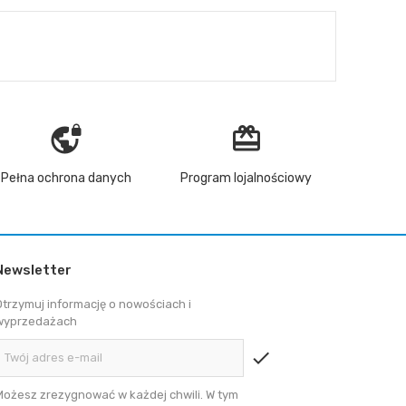
vpn_lock
redeem
Pełna ochrona danych
Program lojalnościowy
Newsletter
Otrzymuj informację o nowościach i
wyprzedażach
check
Możesz zrezygnować w każdej chwili. W tym