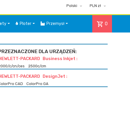


Polski
PLN zł
shopping_cart
0
iety
Ploter
Przemysł
PRZEZNACZONE DLA URZĄDZEŃ:
HEWLETT-PACKARD Business Inkjet :
2000/c/cn/ces
2500c/cm
HEWLETT-PACKARD DesignJet :
ColorPro CAD
ColorPro GA