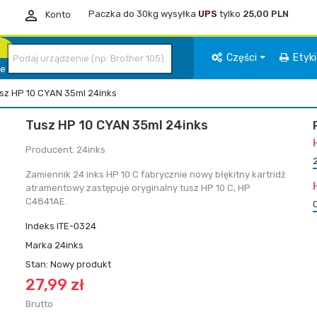

Paczka do 30kg wysyłka
UPS
tylko
25,00 PLN
Konto
Części
Etyk
ie
sz HP 10 CYAN 35ml 24inks
Tusz HP 10 CYAN 35ml 24inks
Producent: 24inks
Zamiennik 24 inks HP 10 C
fabrycznie nowy błękitny kartridż
atramentowy zastępuje oryginalny tusz HP 10 C, HP
C4841AE.
Indeks
ITE-0324
Marka
24inks
Stan:
Nowy produkt
27,99 zł
Brutto