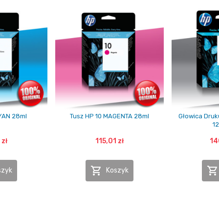
YAN 28ml
Tusz HP 10 MAGENTA 28ml
Głowica Druk
1
 zł
115,01 zł
14


szyk
Koszyk