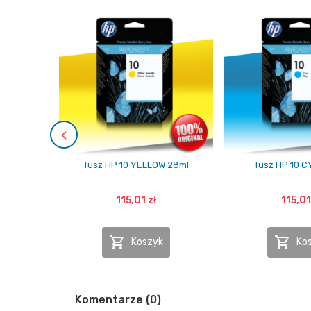
Tusz HP 10 YELLOW 28ml
Tusz HP 10 C
115,01 zł
115,01


Koszyk
Ko
Komentarze (0)