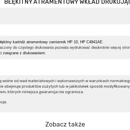
BŁĘKITNY ATRAMENTOWY WKŁAD DRUKUJĄC
łękitny kartridż atramentowy zamiennik HP 10, HP C4841AE.
czony do częstego drukowania pozwala wydrukować dwukrotnie więcej stron
i związane z drukowaniem.
 są wolne od wad materiałowych i wykonawczych w warunkach normalnego
e obejmuje produktów zużytych lub w jakikolwiek sposób modyfikowanyc
m, których niniejsza gwarancja nie ogranicza.
cje.
Zobacz także