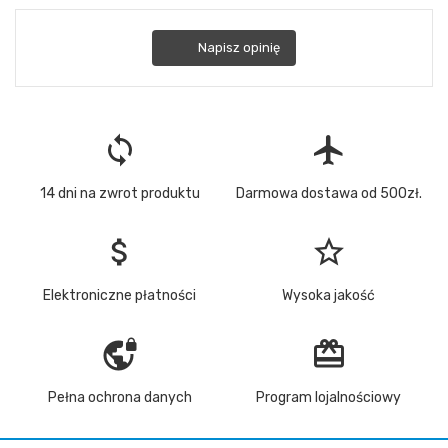
Napisz opinię
loop
flight
14 dni na zwrot produktu
Darmowa dostawa od 500zł.
attach_money
star_border
Elektroniczne płatności
Wysoka jakość
vpn_lock
redeem
Pełna ochrona danych
Program lojalnościowy