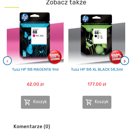
Zobacz także
Tusz HP 88 MAGENTA 9ml
Tusz HP 88 XL BLACK 58,5ml
62,00 zł
177,00 zł


Koszyk
Koszyk
Komentarze (0)