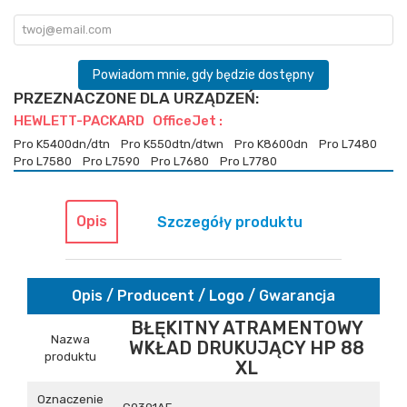
Powiadom mnie, gdy będzie dostępny
PRZEZNACZONE DLA URZĄDZEŃ:
HEWLETT-PACKARD OfficeJet :
Pro K5400dn/dtn
Pro K550dtn/dtwn
Pro K8600dn
Pro L7480
Pro L7580
Pro L7590
Pro L7680
Pro L7780
Opis
Szczegóły produktu
Opis / Producent / Logo / Gwarancja
BŁĘKITNY ATRAMENTOWY
Nazwa
WKŁAD DRUKUJĄCY HP 88
produktu
XL
Oznaczenie