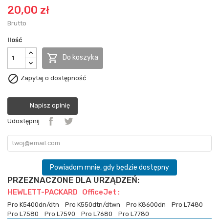
20,00 zł
Brutto
Ilość

Do koszyka

Zapytaj o dostępność
Napisz opinię
Udostępnij
Powiadom mnie, gdy będzie dostępny
PRZEZNACZONE DLA URZĄDZEŃ:
HEWLETT-PACKARD OfficeJet :
Pro K5400dn/dtn
Pro K550dtn/dtwn
Pro K8600dn
Pro L7480
Pro L7580
Pro L7590
Pro L7680
Pro L7780