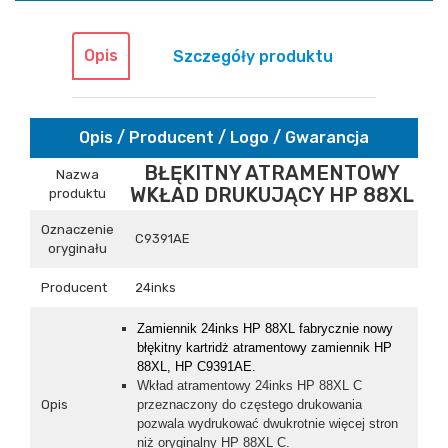
Opis
Szczegóły produktu
Opis / Producent / Logo / Gwarancja
BŁĘKITNY ATRAMENTOWY
Nazwa
WKŁAD DRUKUJĄCY HP 88XL
produktu
Oznaczenie
C9391AE
oryginału
Producent
24inks
Zamiennik 24inks
HP 88XL
fabrycznie now
y
błękitny kartridż atramentowy zamiennik HP
88XL, HP C9391AE.
Wkład atramentowy 24inks HP 88XL C
Opis
przeznaczony do częstego drukowania
pozwala wydrukować dwukrotnie więcej stron
niż oryginalny HP 88XL C.