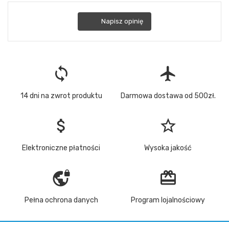
Napisz opinię
loop
flight
14 dni na zwrot produktu
Darmowa dostawa od 500zł.
attach_money
star_border
Elektroniczne płatności
Wysoka jakość
vpn_lock
redeem
Pełna ochrona danych
Program lojalnościowy