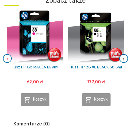
Zobacz także
Tusz HP 88 MAGENTA 9ml
Tusz HP 88 XL BLACK 58,5ml
62,00 zł
177,00 zł


Koszyk
Koszyk
Komentarze (0)