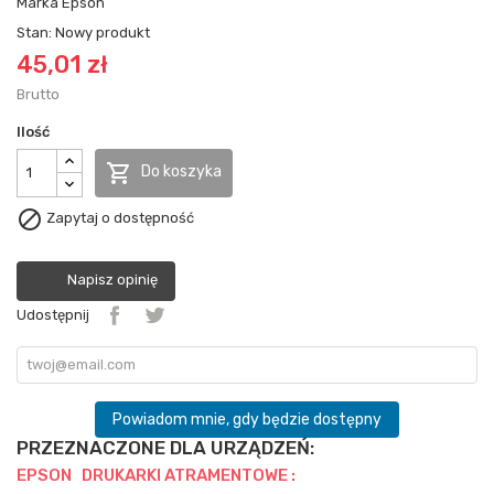
Marka
Epson
Stan:
Nowy produkt
45,01 zł
Brutto
Ilość

Do koszyka

Zapytaj o dostępność
Napisz opinię
Udostępnij
Powiadom mnie, gdy będzie dostępny
PRZEZNACZONE DLA URZĄDZEŃ:
EPSON DRUKARKI ATRAMENTOWE :