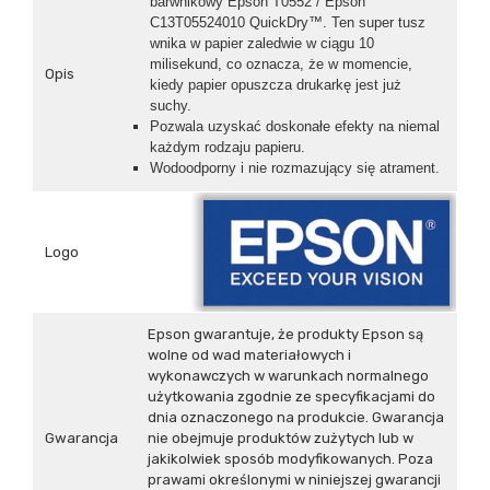
barwnikowy
Epson T0552 / Epson
C13T05524010
QuickDry™. Ten super tusz
wnika w papier zaledwie w ciągu 10
milisekund, co oznacza, że w momencie,
Opis
kiedy papier opuszcza drukarkę jest już
suchy.
Pozwala uzyskać doskonałe efekty na niemal
każdym rodzaju papieru.
Wodoodporny i nie rozmazujący się atrament.
Logo
Epson gwarantuje, że produkty Epson są
wolne od wad materiałowych i
wykonawczych w warunkach normalnego
użytkowania zgodnie ze specyfikacjami do
dnia oznaczonego na produkcie. Gwarancja
Gwarancja
nie obejmuje produktów zużytych lub w
jakikolwiek sposób modyfikowanych. Poza
prawami określonymi w niniejszej gwarancji