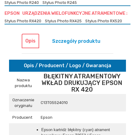
Stylus Photo R240
Stylus Photo R245
EPSON URZĄDZENIA WIELOFUNKCYJNE ATRAMENTOWE :
Stylus Photo RX420
Stylus Photo RX425
Stylus Photo RX520
Opis
Szczegóły produktu
Opis / Producent / Logo / Gwarancja
BŁĘKITNY ATRAMENTOWY
Nazwa
WKŁAD DRUKUJĄCY EPSON
produktu
RX 420
Oznaczenie
C13T05524010
oryginału
Producent
Epson
Epson kartridż błękitny (cyan) atrament