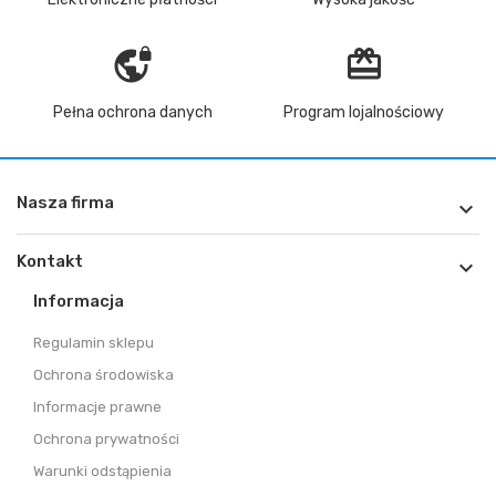
vpn_lock
redeem
Pełna ochrona danych
Program lojalnościowy
Nasza firma

Kontakt

Informacja
Regulamin sklepu
Ochrona środowiska
Informacje prawne
Ochrona prywatności
Warunki odstąpienia