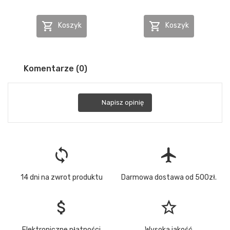


Koszyk
Koszyk
Komentarze (0)
Napisz opinię
loop
flight
14 dni na zwrot produktu
Darmowa dostawa od 500zł.
attach_money
star_border
Elektroniczne płatności
Wysoka jakość