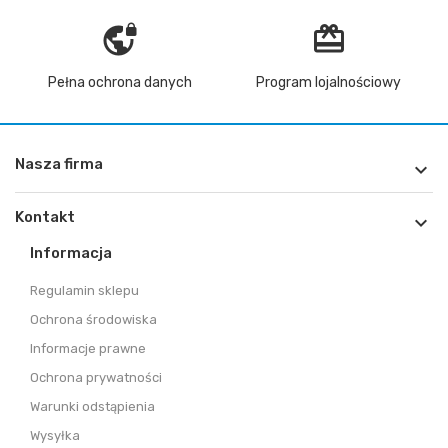
vpn_lock
redeem
Pełna ochrona danych
Program lojalnościowy
Nasza firma

Kontakt

Informacja
Regulamin sklepu
Ochrona środowiska
Informacje prawne
Ochrona prywatności
Warunki odstąpienia
Wysyłka