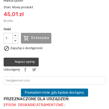
Marka
Epson
Stan:
Nowy produkt
45,01 zł
Brutto
Ilość

Do koszyka

Zapytaj o dostępność
Napisz opinię
Udostępnij
Powiadom mnie, gdy będzie dostępny
PRZEZNACZONE DLA URZĄDZEŃ:
EPSON DRUKARKI ATRAMENTOWE :