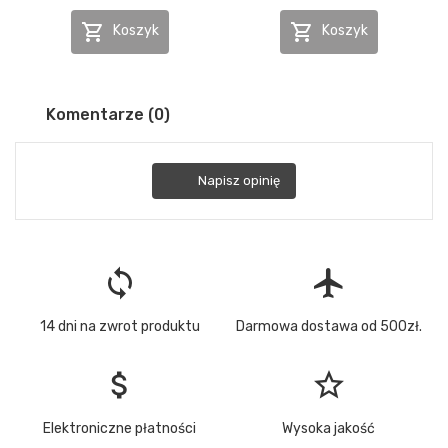


Koszyk
Koszyk
Komentarze (0)
Napisz opinię
loop
flight
14 dni na zwrot produktu
Darmowa dostawa od 500zł.
attach_money
star_border
Elektroniczne płatności
Wysoka jakość