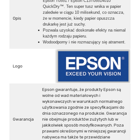
Epson T0551 / Epson C13T05514010
QuickDry™. Ten super tusz wnika w papier
zaledwie w ciągu 10 milisekund, co oznacza,
Opis
że w momencie, kiedy papier opuszcza
drukarkę jest już suchy.
Pozwala uzyskać doskonałe efekty na niemal
każdym rodzaju papieru.
Wodoodporny i nie rozmazujący się atrament.
Logo
Epson gwarantuje, że produkty Epson są
wolne od wad materiałowych i
wykonawczych w warunkach normalnego
użytkowania zgodnie ze specyfikacjami do
dnia oznaczonego na produkcie. Gwarancja
Gwarancja
nie obejmuje produktów zużytych lub w
jakikolwiek sposób modyfikowanych. Poza
prawami określonymi w niniejszej gwarancji
nabywca ma także te przewidziane