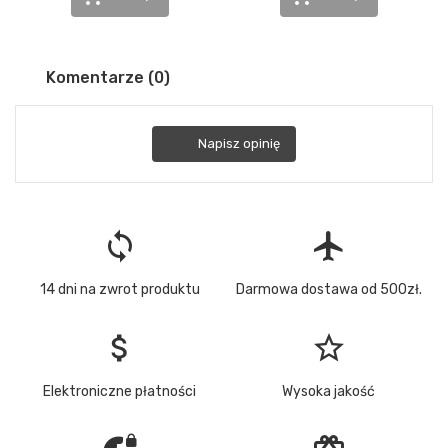
Komentarze (0)
Napisz opinię
loop
flight
14 dni na zwrot produktu
Darmowa dostawa od 500zł.
attach_money
star_border
Elektroniczne płatności
Wysoka jakość