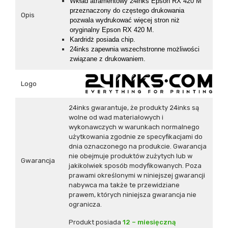
Wkład atramentowy 24inks Epson RX 420 M
przeznaczony do częstego drukowania
Opis
pozwala wydrukować więcej stron niż
oryginalny Epson RX 420 M.
Kardridż posiada chip.
24inks zapewnia wszechstronne możliwości
związane z drukowaniem.
Logo
24inks gwarantuje, że produkty 24inks są
wolne od wad materiałowych i
wykonawczych w warunkach normalnego
użytkowania zgodnie ze specyfikacjami do
dnia oznaczonego na produkcie. Gwarancja
nie obejmuje produktów zużytych lub w
Gwarancja
jakikolwiek sposób modyfikowanych. Poza
prawami określonymi w niniejszej gwarancji
nabywca ma także te przewidziane
prawem, których niniejsza gwarancja nie
ogranicza.
Produkt posiada
12 – miesięczną