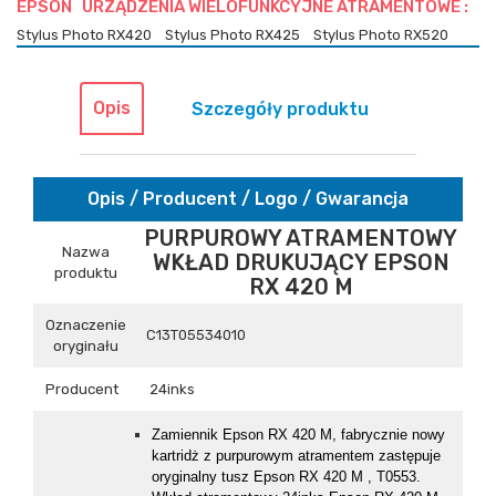
EPSON URZĄDZENIA WIELOFUNKCYJNE ATRAMENTOWE :
Stylus Photo RX420
Stylus Photo RX425
Stylus Photo RX520
Opis
Szczegóły produktu
Opis / Producent / Logo / Gwarancja
PURPUROWY ATRAMENTOWY
Nazwa
WKŁAD DRUKUJĄCY EPSON
produktu
RX 420 M
Oznaczenie
C13T05534010
oryginału
Producent
24inks
Z
amiennik
Epson RX 420 M, fabrycznie nowy
kartridż z purpurowym atramentem zastępuje
oryginalny tusz Epson RX 420 M , T0553.