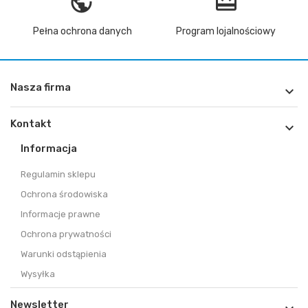
vpn_lock
redeem
Pełna ochrona danych
Program lojalnościowy
Nasza firma

Kontakt

Informacja
Regulamin sklepu
Ochrona środowiska
Informacje prawne
Ochrona prywatności
Warunki odstąpienia
Wysyłka
Newsletter