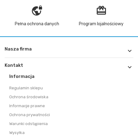
vpn_lock
redeem
Pełna ochrona danych
Program lojalnościowy
Nasza firma

Kontakt

Informacja
Regulamin sklepu
Ochrona środowiska
Informacje prawne
Ochrona prywatności
Warunki odstąpienia
Wysyłka