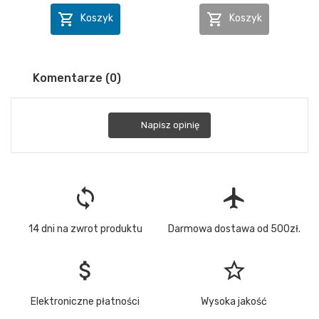


Koszyk
Koszyk
Komentarze (0)
Napisz opinię
loop
flight
14 dni na zwrot produktu
Darmowa dostawa od 500zł.
attach_money
star_border
Elektroniczne płatności
Wysoka jakość