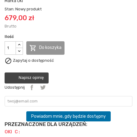
Marka
OKI
Stan:
Nowy produkt
679,00 zł
Brutto
Ilość

Do koszyka

Zapytaj o dostępność
Napisz opinię
Udostępnij
Powiadom mnie, gdy będzie dostępny
PRZEZNACZONE DLA URZĄDZEŃ:
OKI C :