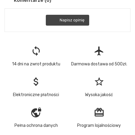
Komentarze (0)
Napisz opinię
loop
flight
14 dni na zwrot produktu
Darmowa dostawa od 500zł.
attach_money
star_border
Elektroniczne płatności
Wysoka jakość
vpn_lock
redeem
Pełna ochrona danych
Program lojalnościowy