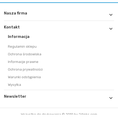
Nasza firma

Kontakt

Informacja
Regulamin sklepu
Ochrona środowiska
Informacje prawne
Ochrona prywatności
Warunki odstąpienia
Wysyłka
Newsletter

Wszystko do drukowania © 2019 by 24inks.com