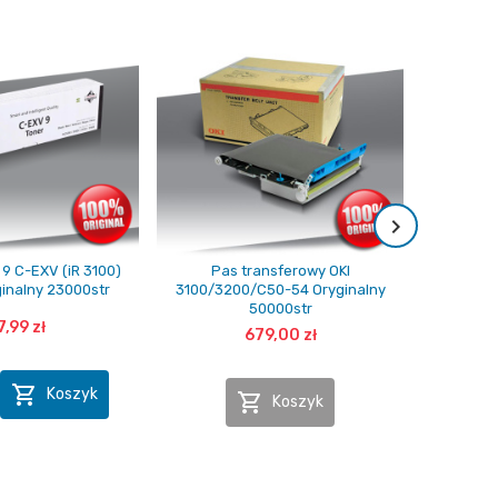
9 C-EXV (iR 3100)
Pas transferowy OKI
Toner 
inalny 23000str
3100/3200/C50-54 Oryginalny
50000str
7,99 zł
679,00 zł

Koszyk

Koszyk