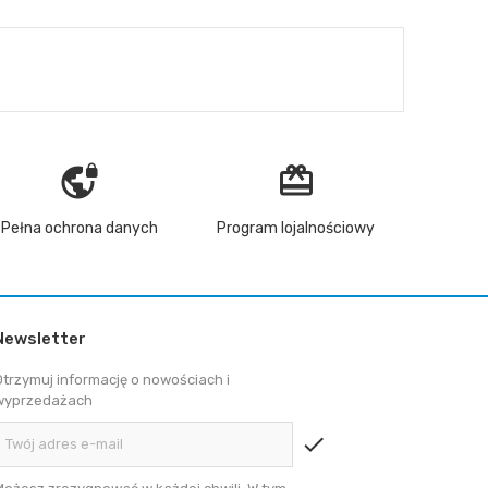
vpn_lock
redeem
Pełna ochrona danych
Program lojalnościowy
Newsletter
Otrzymuj informację o nowościach i
wyprzedażach
check