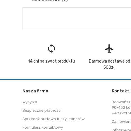
loop
flight
14 dni na zwrot produktu
Darmowa dostawa od
500zł.
Nasza firma
Kontakt
Wysyłka
Radwańsk
90-452 Łó
Bezpieczne płatności
+48 881 50
Sprzedaż hurtowa tuszy i tonerów
Zamówieni
Formularz kontaktowy
info@24in