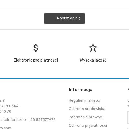
Napisz opinię
attach_money
star_border
Elektroniczne płatności
Wysoka jakość
Informacja
a 9
Regulamin sklepu
dź POLSKA
Ochrona środowiska
 10 70
Informacje prawne
a telefoniczne: +48 537577972
Ochrona prywatności
ks.com