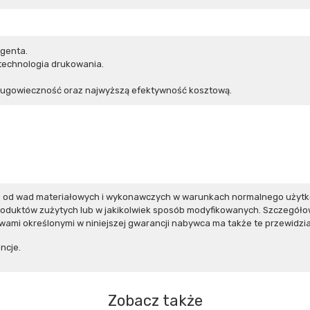
agenta.
technologia drukowania.
ługowieczność oraz najwyższą efektywność kosztową.
lne od wad materiałowych i wykonawczych w warunkach normalnego użytk
produktów zużytych lub w jakikolwiek sposób modyfikowanych. Szczegół
awami określonymi w niniejszej gwarancji nabywca ma także te przewidzi
ncje.
Zobacz także