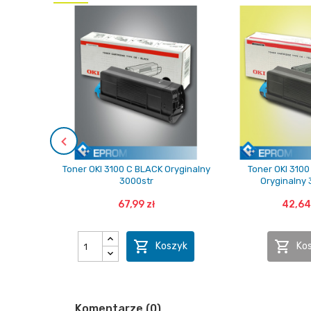
Toner OKI 3100 C BLACK Oryginalny
Toner OKI 310
3000str
Oryginalny 
67,99 zł
42,64


Koszyk
Ko
Komentarze (0)