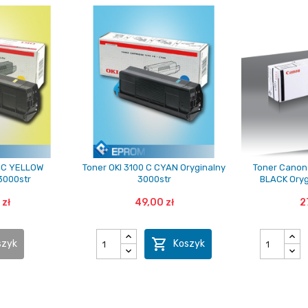
0 C YELLOW
Toner OKI 3100 C CYAN Oryginalny
Toner Canon 
3000str
3000str
BLACK Oryg
 zł
49,00 zł
2

szyk
Koszyk