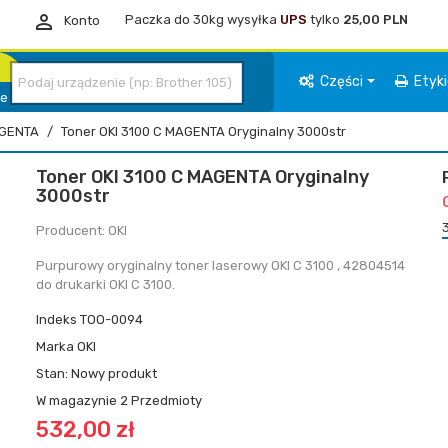

Paczka do 30kg wysyłka
UPS
tylko
25,00 PLN
Konto
Części
Etyk
ie
GENTA
Toner OKI 3100 C MAGENTA Oryginalny 3000str
Toner OKI 3100 C MAGENTA Oryginalny
3000str
Producent: OKI
Purpurowy oryginalny toner laserowy OKI C 3100 , 42804514
do drukarki OKI C 3100.
Indeks
TOO-0094
Marka
OKI
Stan:
Nowy produkt
W magazynie
2 Przedmioty
532,00 zł