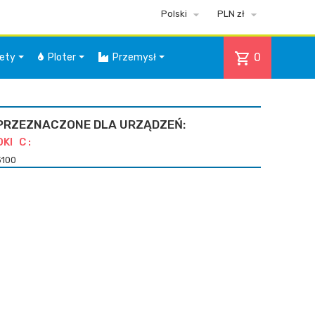


Polski
PLN zł
shopping_cart
0
iety
Ploter
Przemysł
PRZEZNACZONE DLA URZĄDZEŃ:
OKI C :
3100