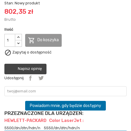
Stan:
Nowy produkt
802,35 zł
Brutto
Ilość

Do koszyka

Zapytaj o dostępność
Napisz opinię
Udostępnij
Powiadom mnie, gdy będzie dostępny
PRZEZNACZONE DLA URZĄDZEŃ:
HEWLETT-PACKARD Color LaserJet :
5500/dn/dtn/hdn/n
5550/dn/dtn/hdn/n