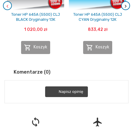
Toner HP 645A (5500) CLJ
Toner HP 645A (5500) CLJ
BLACK Oryginalny 13K
CYAN Oryginalny 12K
1 020,00 zł
833,42 zł


Koszyk
Koszyk
Komentarze (0)
Napisz opinię
loop
flight