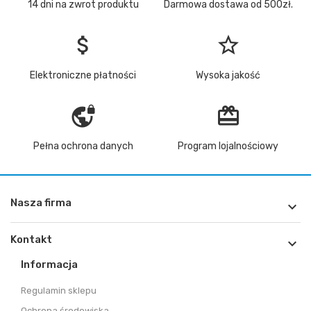
14 dni na zwrot produktu
Darmowa dostawa od 500zł.
attach_money
star_border
Elektroniczne płatności
Wysoka jakość
vpn_lock
redeem
Pełna ochrona danych
Program lojalnościowy
Nasza firma

Kontakt

Informacja
Regulamin sklepu
Ochrona środowiska