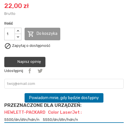
22,00 zł
Brutto
Ilość

Do koszyka

Zapytaj o dostępność
Napisz opinię
Udostępnij
Powiadom mnie, gdy będzie dostępny
PRZEZNACZONE DLA URZĄDZEŃ:
HEWLETT-PACKARD Color LaserJet :
5500/dn/dtn/hdn/n
5550/dn/dtn/hdn/n