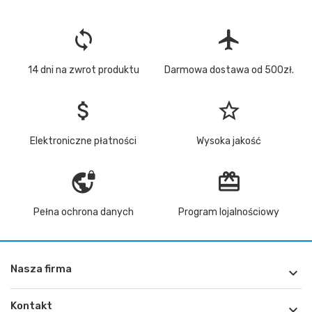
loop
flight
14 dni na zwrot produktu
Darmowa dostawa od 500zł.
attach_money
star_border
Elektroniczne płatności
Wysoka jakość
vpn_lock
redeem
Pełna ochrona danych
Program lojalnościowy
Nasza firma

Kontakt
