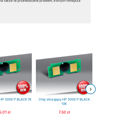
 także te przewidziane prawem, których niniejsza
Tylko onl
y HP 3005 P BLACK 7K
Chip zliczający HP 3005 P BLACK
Toner HP
13K
B
5,01 zł
7,50 zł