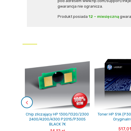
pod adresem www.hp.com/support/inkjet_
gwarancja nie ogranicza.
Produkt posiada
12 – miesięczną
gwara
Chip zliczający HP 1300/1320/2300
Toner HP 51A (P3
2400/4200/4300 P2015/P3005
Oryginaln
BLACK 7K
517,01