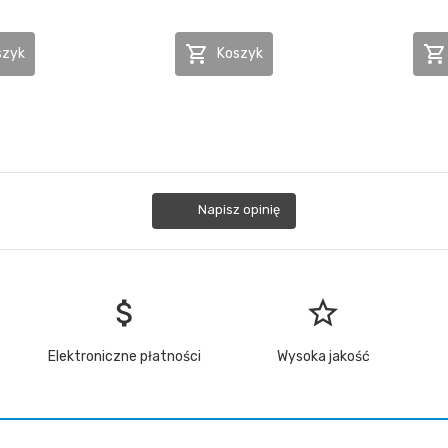


szyk
Koszyk
Napisz opinię
attach_money
star_border
Elektroniczne płatności
Wysoka jakość