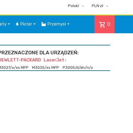


Polski
PLN zł
shopping_cart
0
iety
Ploter
Przemysł
PRZEZNACZONE DLA URZĄDZEŃ:
HEWLETT-PACKARD LaserJet :
M3027/x/xs MFP
M3035/xs MFP
P3005/d/dn/n/x