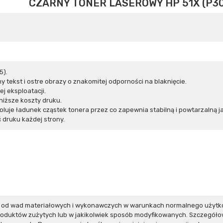
CZARNY TONER LASEROWY HP 51X (P3
5).
 tekst i ostre obrazy o znakomitej odporności na blaknięcie.
j eksploatacji.
iższe koszty druku.
oluje ładunek cząstek tonera przez co zapewnia stabilną i powtarzalną j
druku każdej strony.
e od wad materiałowych i wykonawczych w warunkach normalnego użytk
produktów zużytych lub w jakikolwiek sposób modyfikowanych. Szczegół