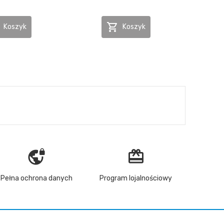

Koszyk
Koszyk
vpn_lock
redeem
Pełna ochrona danych
Program lojalnościowy