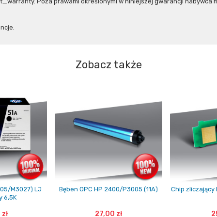
warranty. Poza prawami określonymi w niniejszej gwarancji nabywca ma
ncje.
Zobacz także
005/M3027) LJ
Bęben OPC HP 2400/P3005 (11A)
Chip zliczając
y 6,5K
 zł
27,00 zł
2