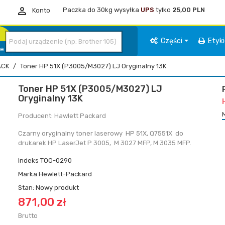

Paczka do 30kg wysyłka
UPS
tylko
25,00 PLN
Konto
Części
Etyk
ie
ACK
Toner HP 51X (P3005/M3027) LJ Oryginalny 13K
Toner HP 51X (P3005/M3027) LJ
Oryginalny 13K
Producent: Hawlett Packard
Czarny oryginalny toner laserowy HP 51X, Q7551X do
drukarek HP LaserJet P 3005, M 3027 MFP, M 3035 MFP.
Indeks
TOO-0290
Marka
Hewlett-Packard
Stan:
Nowy produkt
871,00 zł
Brutto