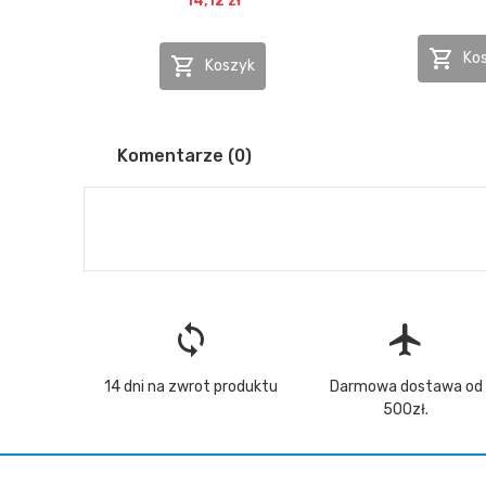
14,12 zł

Ko

Koszyk
Komentarze (0)
loop
flight
14 dni na zwrot produktu
Darmowa dostawa od
500zł.