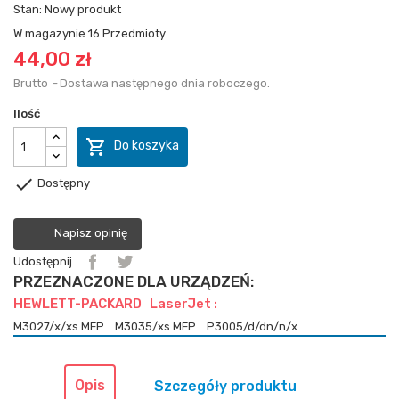
Stan:
Nowy produkt
W magazynie
16 Przedmioty
44,00 zł
Brutto
Dostawa następnego dnia roboczego.
Ilość

Do koszyka

Dostępny
Napisz opinię
Udostępnij
PRZEZNACZONE DLA URZĄDZEŃ:
HEWLETT-PACKARD LaserJet :
M3027/x/xs MFP
M3035/xs MFP
P3005/d/dn/n/x
Opis
Szczegóły produktu