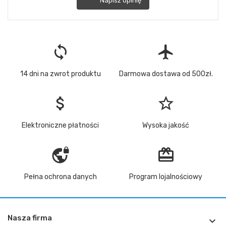
Napisz opinię
loop
flight
14 dni na zwrot produktu
Darmowa dostawa od 500zł.
attach_money
star_border
Elektroniczne płatności
Wysoka jakość
vpn_lock
redeem
Pełna ochrona danych
Program lojalnościowy
Nasza firma
