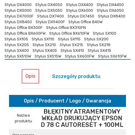
Stylus DX4000
Stylus DX4050
Stylus DX4400
Stylus DX4450
Stylus DX5000
Stylus DX5050
Stylus DX6000
Stylus DX6050
Stylus DX7000F
Stylus DX7400
Stylus DX7450
Stylus DX8400
Stylus DX8450
Stylus DX9400F
Stylus Office B40W
Stylus Office BX300F
Stylus Office BX310FN
Stylus Office BX600FW
Stylus Office BX610FW
Stylus SX100
Stylus SX105
Stylus SX110
Stylus SX115
Stylus SX200
Stylus SX205
Stylus SX210
Stylus SX215
Stylus SX218
Stylus SX400
Stylus SX405
Stylus SX410
Stylus SX415
Stylus SX510W
Stylus SX515W
Stylus SX600FW
Stylus SX610FW
Opis
Szczegóły produktu
Opis / Producent / Logo / Gwarancja
BŁĘKITNY ATRAMENTOWY
Nazwa
WKŁAD DRUKUJĄCY EPSON
produktu
D 78 C AUTORESET + 100ML