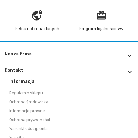
vpn_lock
redeem
Pełna ochrona danych
Program lojalnościowy
Nasza firma

Kontakt

Informacja
Regulamin sklepu
Ochrona środowiska
Informacje prawne
Ochrona prywatności
Warunki odstąpienia
Wysyłka