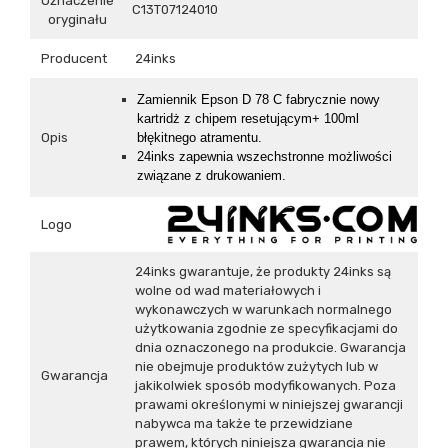
Oznaczenie
C13T07124010
oryginału
Producent
24inks
Z
amiennik
Epson D 78 C fabrycznie nowy
kartridż
z chipem resetującym+ 100ml
Opis
błękitnego atramentu.
24inks zapewnia wszechstronne możliwości
związane z drukowaniem.
Logo
24inks gwarantuje, że produkty 24inks są
wolne od wad materiałowych i
wykonawczych w warunkach normalnego
użytkowania zgodnie ze specyfikacjami do
dnia oznaczonego na produkcie. Gwarancja
nie obejmuje produktów zużytych lub w
Gwarancja
jakikolwiek sposób modyfikowanych. Poza
prawami określonymi w niniejszej gwarancji
nabywca ma także te przewidziane
prawem, których niniejsza gwarancja nie