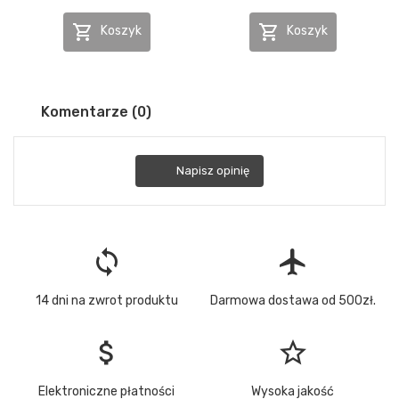


Koszyk
Koszyk
Komentarze (0)
Napisz opinię
loop
flight
14 dni na zwrot produktu
Darmowa dostawa od 500zł.
attach_money
star_border
Elektroniczne płatności
Wysoka jakość