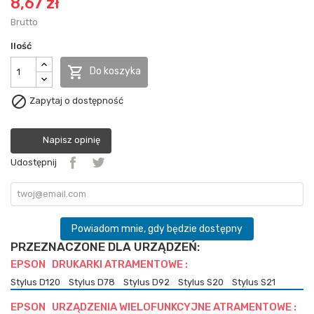
8,67 zł
Brutto
Ilość

Do koszyka

Zapytaj o dostępność
Napisz opinię
Udostępnij
Powiadom mnie, gdy będzie dostępny
PRZEZNACZONE DLA URZĄDZEŃ:
EPSON DRUKARKI ATRAMENTOWE :
Stylus D120
Stylus D78
Stylus D92
Stylus S20
Stylus S21
EPSON URZĄDZENIA WIELOFUNKCYJNE ATRAMENTOWE :