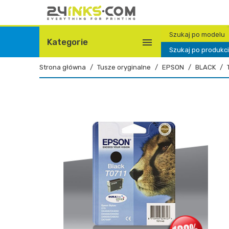
Szukaj po modelu

Kategorie
Szukaj po produkc
Strona główna
Tusze oryginalne
EPSON
BLACK