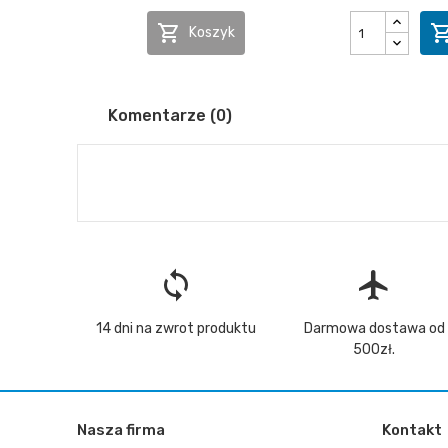

Koszyk
Komentarze (0)
loop
flight
14 dni na zwrot produktu
Darmowa dostawa od
500zł.
Nasza firma
Kontakt