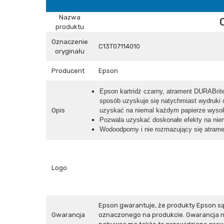
Nazwa
produktu
Oznaczenie
C13T07114010
oryginału
Producent
Epson
Epson kartridż czarny, atrament DURABrit
sposób uzyskuje się natychmiast wydruki
Opis
uzyskać na niemal każdym papierze wysoki
Pozwala uzyskać doskonałe efekty na nie
Wodoodporny i nie rozmazujący się atrame
Logo
Epson gwarantuje, że produkty Epson s
Gwarancja
oznaczonego na produkcie. Gwarancja ni