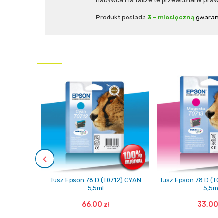
nabywca ma także te przewidziane prawe
Produkt posiada
3 - miesięczną
gwaran
Tusz Epson 78 D (T0712) CYAN
Tusz Epson 78 D (
5,5ml
5,5m
66,00 zł
33,00