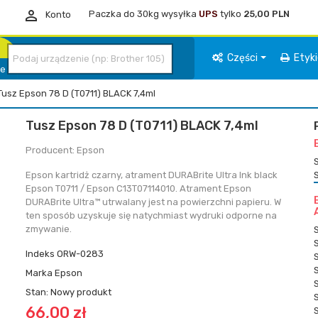

Paczka do 30kg wysyłka
UPS
tylko
25,00 PLN
Konto
Części
Etyk
ie
Tusz Epson 78 D (T0711) BLACK 7,4ml
Tusz Epson 78 D (T0711) BLACK 7,4ml
Producent: Epson
Epson kartridż czarny, atrament DURABrite Ultra Ink black
Epson T0711 / Epson C13T07114010. Atrament Epson
DURABrite Ultra™ utrwalany jest na powierzchni papieru. W
ten sposób uzyskuje się natychmiast wydruki odporne na
zmywanie.
Indeks
ORW-0283
Marka
Epson
Stan:
Nowy produkt
66,00 zł