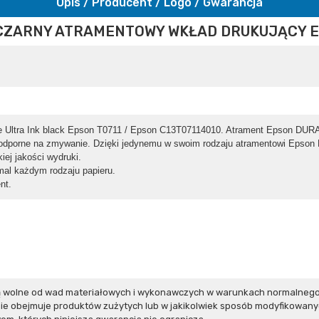
Opis / Producent / Logo / Gwarancja
CZARNY ATRAMENTOWY WKŁAD DRUKUJĄCY E
e Ultra Ink black Epson T0711 / Epson C13T07114010. Atrament Epson DURABr
 odporne na zmywanie. Dzięki jedynemu w swoim rodzaju atramentowi Epso
ej jakości wydruki.
mal każdym rodzaju papieru.
nt.
ą wolne od wad materiałowych i wykonawczych w warunkach normalnego 
e obejmuje produktów zużytych lub w jakikolwiek sposób modyfikowanyc