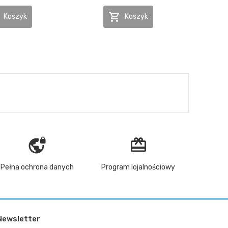

Koszyk
Koszyk
vpn_lock
redeem
Pełna ochrona danych
Program lojalnościowy
Newsletter