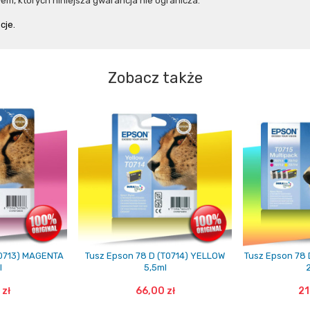
m, których niniejsza gwarancja nie ogranicza.
cje.
Zobacz także
T0713) MAGENTA
Tusz Epson 78 D (T0714) YELLOW
Tusz Epson 78 
l
5,5ml
 zł
66,00 zł
21