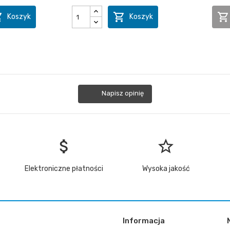



Koszyk
Koszyk
Napisz opinię
attach_money
star_border
Elektroniczne płatności
Wysoka jakość
Informacja