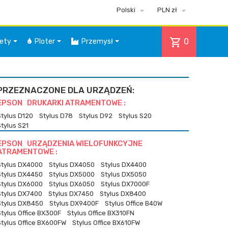


Polski
PLN zł
shopping_cart
0
iety
Ploter
Przemysł
PRZEZNACZONE DLA URZĄDZEŃ:
EPSON DRUKARKI ATRAMENTOWE :
Stylus D120
Stylus D78
Stylus D92
Stylus S20
Stylus S21
EPSON URZĄDZENIA WIELOFUNKCYJNE
ATRAMENTOWE :
Stylus DX4000
Stylus DX4050
Stylus DX4400
Stylus DX4450
Stylus DX5000
Stylus DX5050
Stylus DX6000
Stylus DX6050
Stylus DX7000F
Stylus DX7400
Stylus DX7450
Stylus DX8400
Stylus DX8450
Stylus DX9400F
Stylus Office B40W
Stylus Office BX300F
Stylus Office BX310FN
Stylus Office BX600FW
Stylus Office BX610FW