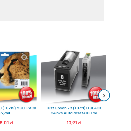
D (T0715) MULTIPACK
Tusz Epson 78 (T0711) D BLACK
Tusz Ep
23,9ml
24inks AutoReset+100 ml
24ink
8,01 zł
10,91 zł