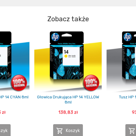
Zobacz także
HP 14 CYAN 8ml
Głowica Drukująca HP 14 YELLOW
Tusz HP 
8ml
 zł
138,83 zł
93


szyk
Koszyk