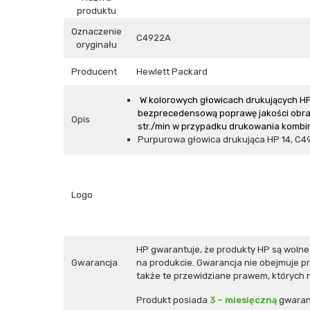
produktu
Oznaczenie
C4922A
oryginału
Producent
Hewlett Packard
W kolorowych głowicach drukujących HP
bezprecedensową poprawę jakości obrazu
Opis
str./min w przypadku drukowania kombinac
Purpurowa głowica drukująca HP 14, C49
Logo
HP gwarantuje, że produkty HP są woln
Gwarancja
na produkcie. Gwarancja nie obejmuje p
także te przewidziane prawem, których n
Produkt posiada
3 – miesięczną
gwaran