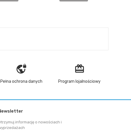
vpn_lock
redeem
Pełna ochrona danych
Program lojalnościowy
Newsletter
Otrzymuj informację o nowościach i
wyprzedażach