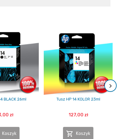
14 BLACK 26ml
Tusz HP 14 KOLOR 23ml
Tusz HP
,00 zł
127,00 zł

Koszyk
Koszyk