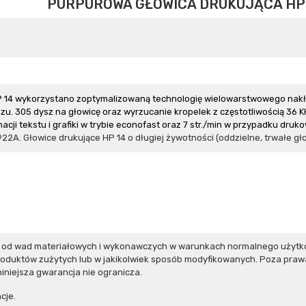
PURPUROWA GŁOWICA DRUKUJĄCA HP
 14 wykorzystano zoptymalizowaną technologię wielowarstwowego nakła
. 305 dysz na głowicę oraz wyrzucanie kropelek z częstotliwością 36 K
ji tekstu i grafiki w trybie econofast oraz 7 str./min w przypadku drukow
22A. Głowice drukujące HP 14 o długiej żywotności (oddzielne, trwałe g
e od wad materiałowych i wykonawczych w warunkach normalnego użytk
roduktów zużytych lub w jakikolwiek sposób modyfikowanych. Poza praw
iniejsza gwarancja nie ogranicza.
cje.