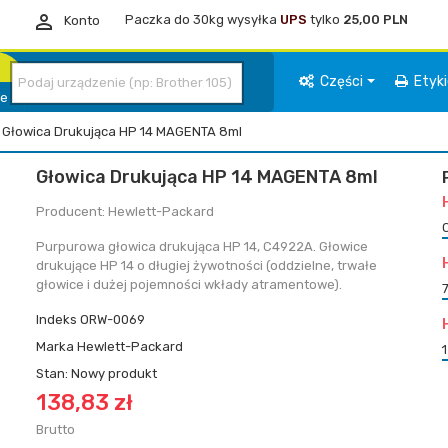

Paczka do 30kg wysyłka
UPS
tylko
25,00 PLN
Konto
Części
Etyk
ie
Głowica Drukująca HP 14 MAGENTA 8ml
Głowica Drukująca HP 14 MAGENTA 8ml
Producent: Hewlett-Packard
Purpurowa głowica drukująca HP 14, C4922A. Głowice
drukujące HP 14 o długiej żywotności (oddzielne, trwałe
głowice i dużej pojemności wkłady atramentowe).
Indeks
ORW-0069
Marka
Hewlett-Packard
Stan:
Nowy produkt
138,83 zł
Brutto