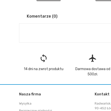
Komentarze (0)
loop
flight
14 dni na zwrot produktu
Darmowa dostawa od
500zł.
Nasza firma
Kontakt
Wysyłka
Radwańsk
90-452 Łó
Bezpieczne płatności