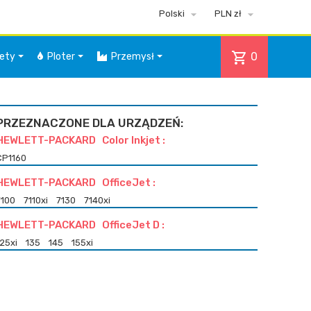


Polski
PLN zł
shopping_cart
0
iety
Ploter
Przemysł
PRZEZNACZONE DLA URZĄDZEŃ:
HEWLETT-PACKARD Color Inkjet :
CP1160
HEWLETT-PACKARD OfficeJet :
7100
7110xi
7130
7140xi
HEWLETT-PACKARD OfficeJet D :
125xi
135
145
155xi