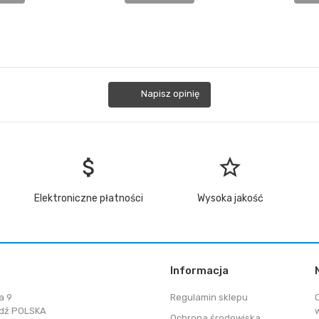
Napisz opinię
attach_money
star_border
Elektroniczne płatności
Wysoka jakość
Informacja
a 9
Regulamin sklepu
dź POLSKA
Ochrona środowiska