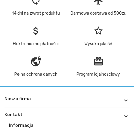
loop
flight
14 dni na zwrot produktu
Darmowa dostawa od 500zł.
attach_money
star_border
Elektroniczne płatności
Wysoka jakość
vpn_lock
redeem
Pełna ochrona danych
Program lojalnościowy
Nasza firma

Kontakt

Informacja