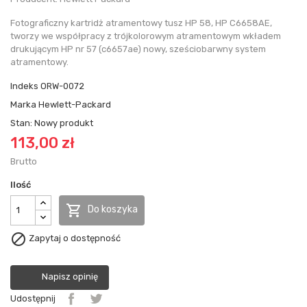
Fotograficzny kartridż atramentowy tusz HP 58, HP C6658AE,
tworzy we współpracy z trójkolorowym atramentowym wkładem
drukującym HP nr 57 (c6657ae) nowy, sześciobarwny system
atramentowy.
Indeks
ORW-0072
Marka
Hewlett-Packard
Stan:
Nowy produkt
113,00 zł
Brutto
Ilość

Do koszyka

Zapytaj o dostępność
Napisz opinię
Udostępnij