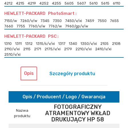
4212
4215
4219
4252
4255
5605
5607
5610
5615
6110
HEWLETT-PACKARD PhotoSmart :
7150/w
7260/v/w
7345
7350
7450/v/xi
7459
7550
7655
7660
7755
7760/v/w
7762/w
7960/gp/v/w
HEWLETT-PACKARD PSC :
1310
1311
1312
1315/s/v/xi
1317
1340
1350/v/xi
2105
2108
2110/v/xi
2115
2171
2175/v/xi
2179
2210/v/xi
2410/v/xi
2510/v/xi
Opis
Szczegóły produktu
Opis / Producent / Logo / Gwarancja
FOTOGRAFICZNY
Nazwa
ATRAMENTOWY WKŁAD
produktu
DRUKUJĄCY HP 58