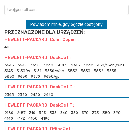
Powiadom mnie, gdy będzie dostępny
PRZEZNACZONE DLA URZĄDZEŃ:
HEWLETT-PACKARD Color Copier :
410
HEWLETT-PACKARD DeskJet :
3645
3647
3650
3840
3843
3845
3848
450/ci/cbi/wbt
5145
5150/w
5151
5550/c/dn
5552
5650
5652
5655
5850
9650
9670
9680/gp
HEWLETT-PACKARD DeskJet D :
2345
2360
2430
2460
HEWLETT-PACKARD DeskJet F :
2180
2187
310
325
335
340
350
370
375
380
390
4140
4172
4180
4190
HEWLETT-PACKARD OfficeJet :