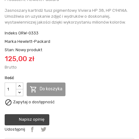
Jasnoszary kartridż tusz pigmentowy Viviera HP 38, HP C9414A.
Umożliwia on uzyskanie zdjęć i wydruków o doskonałej,
wystawienniczej jakości dzięki wykorzystaniu milionów kolorów.
Indeks
ORW-0333
Marka
Hewlett-Packard
Stan:
Nowy produkt
125,00 zł
Brutto
Ilość

Do koszyka

Zapytaj o dostępność
Napisz opinię
Udostępnij