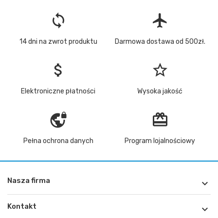
loop
flight
14 dni na zwrot produktu
Darmowa dostawa od 500zł.
attach_money
star_border
Elektroniczne płatności
Wysoka jakość
vpn_lock
redeem
Pełna ochrona danych
Program lojalnościowy
Nasza firma

Kontakt
