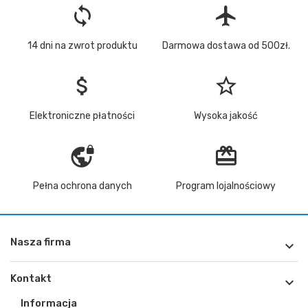
loop
flight
14 dni na zwrot produktu
Darmowa dostawa od 500zł.
attach_money
star_border
Elektroniczne płatności
Wysoka jakość
vpn_lock
redeem
Pełna ochrona danych
Program lojalnościowy
Nasza firma

Kontakt

Informacja