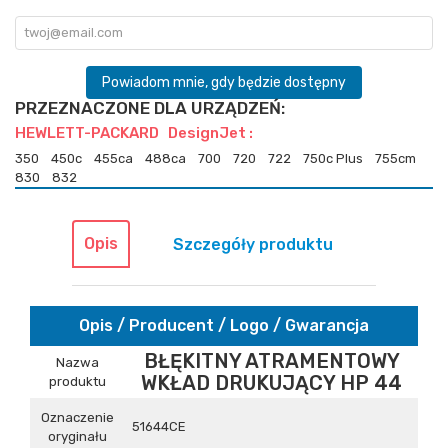
Powiadom mnie, gdy będzie dostępny
PRZEZNACZONE DLA URZĄDZEŃ:
HEWLETT-PACKARD DesignJet :
350
450c
455ca
488ca
700
720
722
750c Plus
755cm
830
832
Opis
Szczegóły produktu
Opis / Producent / Logo / Gwarancja
BŁĘKITNY ATRAMENTOWY
Nazwa
WKŁAD DRUKUJĄCY HP 44
produktu
Oznaczenie
51644CE
oryginału