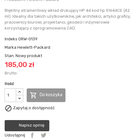
Błękitny atramentowy wkład drukujący HP 44 kod hp 51644CE (42
ml). Idealny dla takich użytkowników, jak architekci, artyści graficy,
pracownicy biurowi, projektanci, geodeci i inżynierowie
korzystający z oprogramowania CAD.
Indeks
ORW-0139
Marka
Hewlett-Packard
Stan:
Nowy produkt
185,00 zł
Brutto
Ilość

Do koszyka

Zapytaj o dostępność
Napisz opinię
Udostępnij