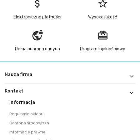
attach_money
star_border
Elektroniczne płatności
Wysoka jakość
vpn_lock
redeem
Pełna ochrona danych
Program lojalnościowy
Nasza firma

Kontakt

Informacja
Regulamin sklepu
Ochrona środowiska
Informacje prawne