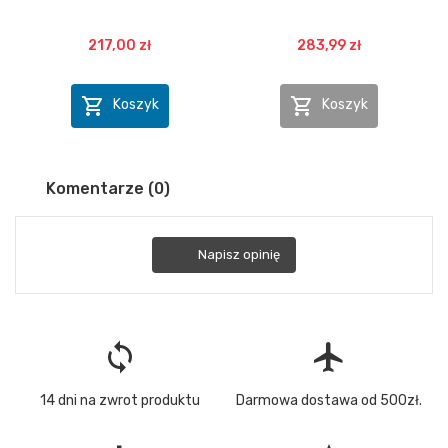
217,00 zł
283,99 zł


Koszyk
Koszyk
Komentarze (0)
Napisz opinię
loop
flight
14 dni na zwrot produktu
Darmowa dostawa od 500zł.