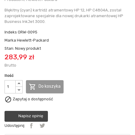
Błękitny (cyan) kartridż atramentowy HP 12, HP C4804A, został
zaprojektowane specjalnie dla nowej drukarki atramentowej HP
Business InkJet 3000.
Indeks
ORW-0095
Marka
Hewlett-Packard
Stan:
Nowy produkt
283,99 zł
Brutto
Ilość

Do koszyka

Zapytaj o dostępność
Napisz opinię
Udostępnij