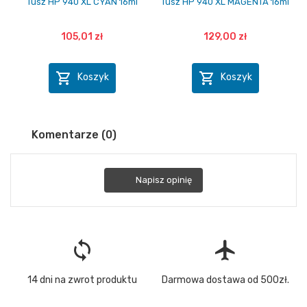
Tusz HP 940 XL CYAN 16ml
Tusz HP 940 XL MAGENTA 16ml
105,01 zł
129,00 zł


Koszyk
Koszyk
Komentarze (0)
Napisz opinię
loop
flight
14 dni na zwrot produktu
Darmowa dostawa od 500zł.