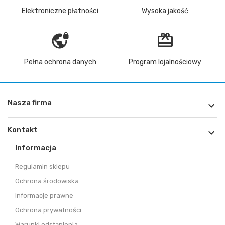
Elektroniczne płatności
Wysoka jakość
vpn_lock
redeem
Pełna ochrona danych
Program lojalnościowy
Nasza firma

Kontakt

Informacja
Regulamin sklepu
Ochrona środowiska
Informacje prawne
Ochrona prywatności
Warunki odstąpienia