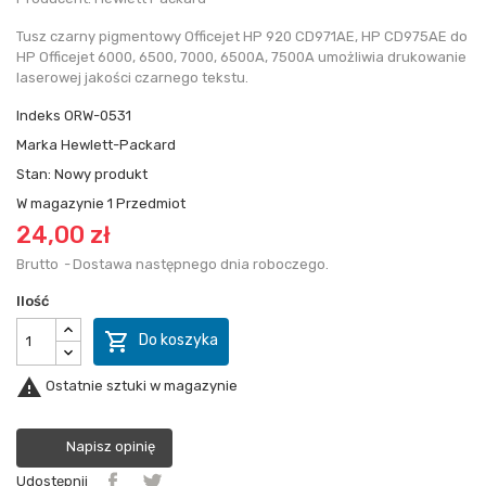
Tusz czarny pigmentowy Officejet HP 920 CD971AE, HP CD975AE do
HP Officejet 6000, 6500, 7000, 6500A, 7500A umożliwia drukowanie
laserowej jakości czarnego tekstu.
Indeks
ORW-0531
Marka
Hewlett-Packard
Stan:
Nowy produkt
W magazynie
1 Przedmiot
24,00 zł
Brutto
Dostawa następnego dnia roboczego.
Ilość

Do koszyka

Ostatnie sztuki w magazynie
Napisz opinię
Udostępnij