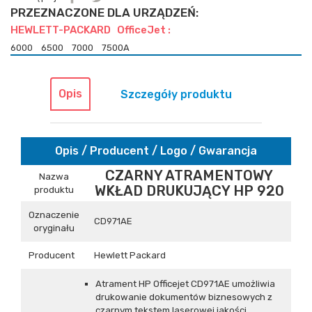
PRZEZNACZONE DLA URZĄDZEŃ:
HEWLETT-PACKARD OfficeJet :
6000
6500
7000
7500A
Opis
Szczegóły produktu
Opis / Producent / Logo / Gwarancja
CZARNY ATRAMENTOWY
Nazwa
WKŁAD DRUKUJĄCY HP 920
produktu
Oznaczenie
CD971AE
oryginału
Producent
Hewlett Packard
Atrament HP Officejet CD971AE umożliwia
drukowanie dokumentów biznesowych z
czarnym tekstem laserowej jakości.