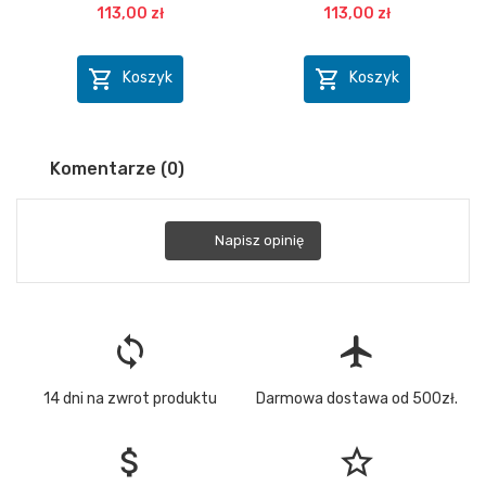
113,00 zł
113,00 zł


Koszyk
Koszyk
Komentarze (0)
Napisz opinię
loop
flight
14 dni na zwrot produktu
Darmowa dostawa od 500zł.
attach_money
star_border