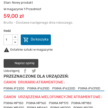
Stan:
Nowy produkt
W magazynie
1 Przedmiot
59,00 zł
Brutto
Dostawa następnego dnia roboczego.
Ilość

Do koszyka

Ostatnie sztuki w magazynie
Napisz opinię
Udostępnij
PRZEZNACZONE DLA URZĄDZEŃ:
CANON DRUKARKI ATRAMENTOWE :
PIXMA iP2200
PIXMA iP6210D
PIXMA iP6220D
PIXMA iP6310D
CANON URZĄDZENIA WIELOFUNKCYJNE ATRAMENTOWE :
PIXMA MP150
PIXMA MP160
PIXMA MP170
PIXMA MP180
PIXMA MP450
PIXMA MP460
PIXMA MX300
PIXMA MX310