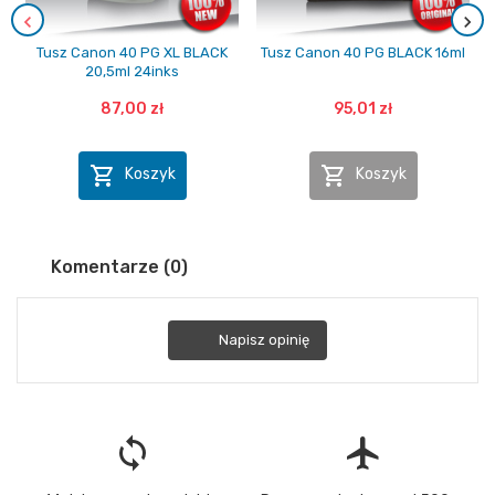
Tusz Canon 40 PG XL BLACK
Tusz Canon 40 PG BLACK 16ml
20,5ml 24inks
87,00 zł
95,01 zł


Koszyk
Koszyk
Komentarze (0)
Napisz opinię
loop
flight