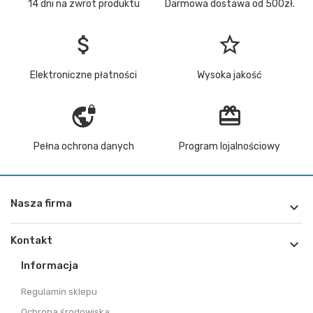
14 dni na zwrot produktu
Darmowa dostawa od 500zł.
attach_money
star_border
Elektroniczne płatności
Wysoka jakość
vpn_lock
redeem
Pełna ochrona danych
Program lojalnościowy
Nasza firma

Kontakt

Informacja
Regulamin sklepu
Ochrona środowiska